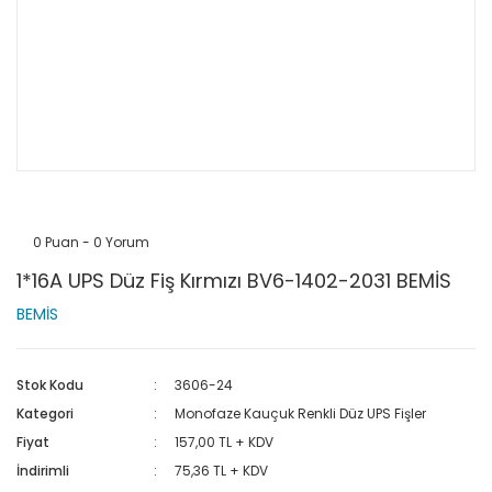
0 Puan - 0 Yorum
1*16A UPS Düz Fiş Kırmızı BV6-1402-2031 BEMİS
BEMİS
Stok Kodu
3606-24
Kategori
Monofaze Kauçuk Renkli Düz UPS Fişler
Fiyat
157,00 TL + KDV
İndirimli
75,36 TL + KDV