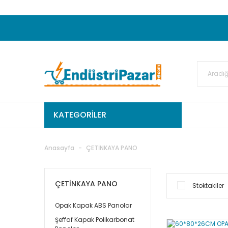
20.000TL ve Üzeri Alışverişlerinizde KARGO
50.000,00TL ve Üzeri EMKO Ürünleri Alışverişleri
Ekstra %15 İskonto...
50.000,00TL ve Üzeri GEMO Ür
%5 EK İNDİRİM...
TC Standart
KATEGORİLER
Anasayfa
ÇETİNKAYA PANO
ÇETİNKAYA PANO
Stoktakiler
Opak Kapak ABS Panolar
Şeffaf Kapak Polikarbonat