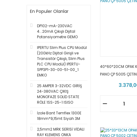
En Populer Olanlar
DP102-mA-230VAC
4...20mA Çıkışlı Dijital
Potansiyometre GEMO
IPERTU Slim Plus CPU Modül
(200kHz Dijital Girişli ve
Transistör Çıkışlı, Slim Plus
PLC CPU Modül) IPERTU-
40*60*20CM OPAK 
SPP3P1-30-00-51-00_1
PANO ÇP 5005 ÇETİ
EMKO
3.378,0
25 AMPER 3-32VDC GİRİŞ
24-380VAC ÇIKIŞ
MONOFAZE SOLİD STATE
RÖLE 1SS-25-1 ISISO
İzole Bant Temflex 1300E
18mm*9,15mt Siyah 3M
2,5mm2 MRK SERİSİ VİDALI
RAY KLEMENS ONKA