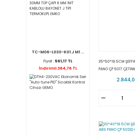
TC-M06-L030-K01.J M1 ...
Fiyat :
561,17 TL
35*50*19.5CM ŞEFFA
İndirimli 364,76 TL
PANO ÇP 5017 ÇETİN
2.844,0