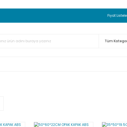
 BEDAVA
TC Standart Bayonet J Tip Termokupul Ürünlerinde 50 
nizde Sepette %5 EK İNDİRİM...
TC Standart Bayonet J Tip Term
Fiyat Listele
ünleri Alışverişlerinizde Sepette %3 EK İNDİRİM...
50.000,00TL 
 Bayonet J Tip Termokupul Ürünlerinde 100 Adet Alımlarda Se