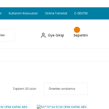
Adet Alımlarda Sepette Ekstra %5 İskonto...
okupul Ürünlerinde 250 Adet Alımlarda Sepette
ri
Kullanım Kılavuzları
Online Tahsilat
E-DESTEK
ve Üzeri EMKO Ürünleri Alışverişlerinizde Sepette
pette Ekstra %10 İskonto...
Üye Girişi
Sepetim
Toplam 20 ürün