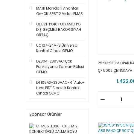
MA111 Mandallı Anahtar
On-Off SPST 2 Vidalı EMAS
ODB21-PG16 POLYAMİD PG
DİŞ GEÇMELİ RAKOR SİYAH
ORTAÇ
UC107-24V-S Üniversal
Kontrol Cihazı GEMO
DZ304-230VAC Çok
25*33*13CM OPAK K
Fonksiyonlu Zaman Rölesi
ÇP 5002 ÇETİNKAYA
GEMO
1.422,0
DT109AX-230VAC-R ''Auto-
tune PID'' Sıcaklık Kontrol
Cihazı GEMO
Sponsor Ürünler