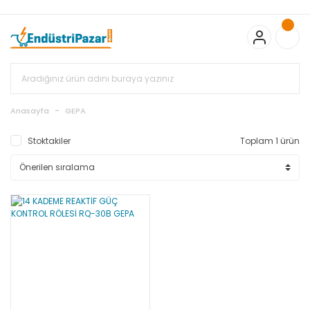
20.000TL ve Üzeri Alışverişlerinizde KARGO BEDAVA
TC Standart
Bayonet J Tip Termokupul Ürünlerinde 50 Adet Alımlarda
Sepette Ekstra %5 İskonto...
50.000,00TL ve Üzeri EMKO Ürünleri
Alışverişlerinizde Sepette %5 EK İNDİRİM...
TC Standart Bayonet J
Tip Termokupul Ürünlerinde 250 Adet Alımlarda Sepette Ekstra
%15 İskonto...
50.000,00TL ve Üzeri GEMO Ürünleri
Alışverişlerinizde Sepette %3 EK İNDİRİM...
50.000,00TL ve Üzeri
EMKO Ürünleri Alışverişlerinizde Sepette %5 EK İNDİRİM...
TC
Anasayfa
GEPA
Standart Bayonet J Tip Termokupul Ürünlerinde 100 Adet
Alımlarda Sepette Ekstra %10 İskonto...
Stoktakiler
Toplam 1 ürün