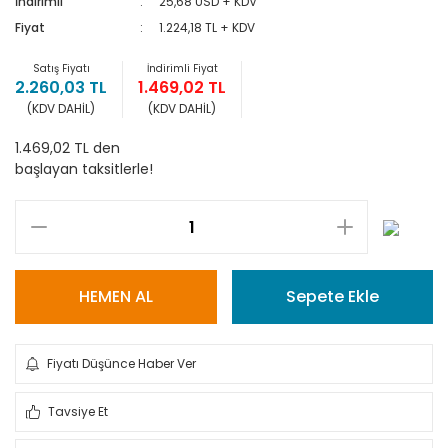
İndirimli
25,68 USD + KDV
Fiyat
1.224,18 TL + KDV
Satış Fiyatı
İndirimli Fiyat
2.260,03 TL
1.469,02 TL
(KDV DAHİL)
(KDV DAHİL)
1.469,02 TL den
başlayan taksitlerle!
HEMEN AL
Sepete Ekle
Fiyatı Düşünce Haber Ver
Tavsiye Et