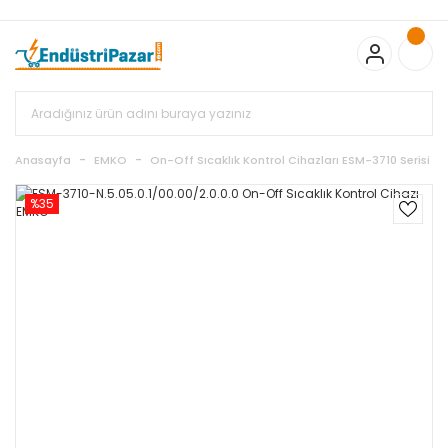
20.000TL ve Üzeri Alışverişlerinizde KARGO BEDAVA
TC Standart
Bayonet J Tip Termokupul Ürünlerinde 50 Adet Alımlarda
Sepette Ekstra %5 İskonto...
50.000,00TL ve Üzeri EMKO Ürünleri
Alışverişlerinizde Sepette %5 EK İNDİRİM...
TC Standart Bayonet J
Tip Termokupul Ürünlerinde 250 Adet Alımlarda Sepette Ekstra
%15 İskonto...
50.000,00TL ve Üzeri GEMO Ürünleri
Alışverişlerinizde Sepette %3 EK İNDİRİM...
50.000,00TL ve Üzeri
EMKO Ürünleri Alışverişlerinizde Sepette %5 EK İNDİRİM...
TC
Anasayfa
EMKO
On-Off Sıcaklık Kontrol Cihazları ESM-3710 Serisi
Standart Bayonet J Tip Termokupul Ürünlerinde 100 Adet
Alımlarda Sepette Ekstra %10 İskonto...
%35