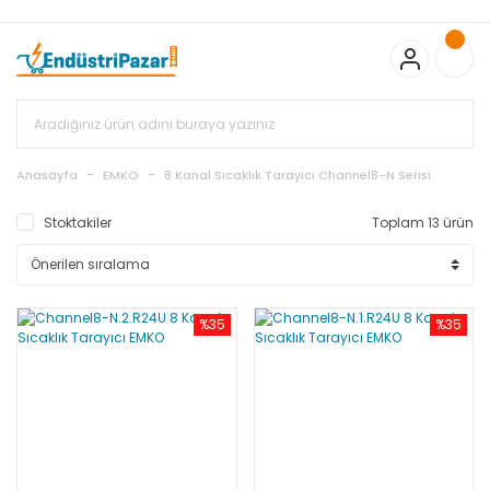
20.000TL ve Üzeri Alışverişlerinizde KARGO BEDAVA
TC Standart
Bayonet J Tip Termokupul Ürünlerinde 50 Adet Alımlarda
Sepette Ekstra %5 İskonto...
50.000,00TL ve Üzeri EMKO Ürünleri
Alışverişlerinizde Sepette %5 EK İNDİRİM...
TC Standart Bayonet J
Tip Termokupul Ürünlerinde 250 Adet Alımlarda Sepette Ekstra
%15 İskonto...
50.000,00TL ve Üzeri GEMO Ürünleri
Alışverişlerinizde Sepette %3 EK İNDİRİM...
50.000,00TL ve Üzeri
EMKO Ürünleri Alışverişlerinizde Sepette %5 EK İNDİRİM...
TC
Anasayfa
EMKO
8 Kanal Sıcaklık Tarayıcı Channel8-N Serisi
Standart Bayonet J Tip Termokupul Ürünlerinde 100 Adet
Alımlarda Sepette Ekstra %10 İskonto...
Stoktakiler
Toplam 13 ürün
%35
%35