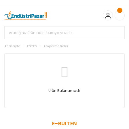
20.000TL ve Üzeri Alışverişlerinizde KARGO BEDAVA
TC Standart
Bayonet J Tip Termokupul Ürünlerinde 50 Adet Alımlarda
Sepette Ekstra %5 İskonto...
50.000,00TL ve Üzeri EMKO Ürünleri
Alışverişlerinizde Sepette %5 EK İNDİRİM...
TC Standart Bayonet J
Tip Termokupul Ürünlerinde 250 Adet Alımlarda Sepette Ekstra
%15 İskonto...
50.000,00TL ve Üzeri GEMO Ürünleri
Alışverişlerinizde Sepette %3 EK İNDİRİM...
50.000,00TL ve Üzeri
EMKO Ürünleri Alışverişlerinizde Sepette %5 EK İNDİRİM...
TC
Anasayfa
ENTES
Ampermetreler
Standart Bayonet J Tip Termokupul Ürünlerinde 100 Adet
Alımlarda Sepette Ekstra %10 İskonto...
Ürün Bulunamadı.
E-BÜLTEN