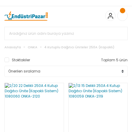
20.000TL ve Üzeri Alışverişlerinizde KARGO BEDAVA
TC Standart
Bayonet J Tip Termokupul Ürünlerinde 50 Adet Alımlarda
Sepette Ekstra %5 İskonto...
50.000,00TL ve Üzeri EMKO Ürünleri
Alışverişlerinizde Sepette %5 EK İNDİRİM...
TC Standart Bayonet J
Tip Termokupul Ürünlerinde 250 Adet Alımlarda Sepette Ekstra
%15 İskonto...
50.000,00TL ve Üzeri GEMO Ürünleri
Alışverişlerinizde Sepette %3 EK İNDİRİM...
50.000,00TL ve Üzeri
EMKO Ürünleri Alışverişlerinizde Sepette %5 EK İNDİRİM...
TC
Anasayfa
ONKA
4 Kutuplu Dağıtıcı Üniteler 250A (Kapaklı)
Standart Bayonet J Tip Termokupul Ürünlerinde 100 Adet
Alımlarda Sepette Ekstra %10 İskonto...
Stoktakiler
Toplam 5 ürün