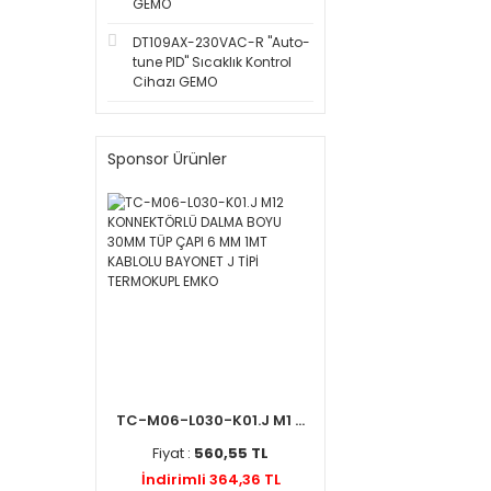
GEMO
DT109AX-230VAC-R ''Auto-
tune PID'' Sıcaklık Kontrol
Cihazı GEMO
Sponsor Ürünler
TC-M06-L030-K01.J M1 ...
Fiyat :
560,55 TL
İndirimli 364,36 TL