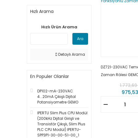
Hızlı Arama
Hızlı Ürün Arama
Ara
Detaylı Arama
DZ721-230VAC Teme
Zaman Rölesi GEM
En Populer Olanlar
1.773,69
DP102-mA-230VAC
975,53
4...20mA Çıkışlı Dijital
Potansiyometre GEMO
IPERTU Slim Plus CPU Modül
(200kHz Dijital Girişli ve
Transistör Çıkışlı, Slim Plus
PLC CPU Modül) IPERTU-
SPP3P1-30-00-51-00_1