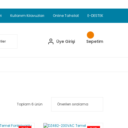
Adet Alımlarda Sepette Ekstra %5 İskonto...
okupul Ürünlerinde 250 Adet Alımlarda Sepette
ri
Kullanım Kılavuzları
Online Tahsilat
E-DESTEK
ve Üzeri EMKO Ürünleri Alışverişlerinizde Sepette
pette Ekstra %10 İskonto...
Üye Girişi
Sepetim
Toplam 6 ürün