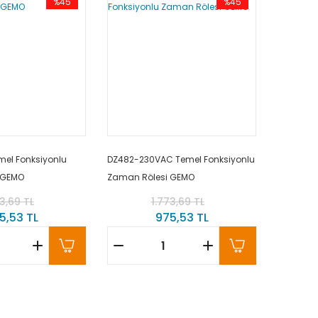
%45
%45
el Fonksiyonlu
DZ482-230VAC Temel Fonksiyonlu
 GEMO
Zaman Rölesi GEMO
3,69 TL
1.773,69 TL
5,53 TL
975,53 TL