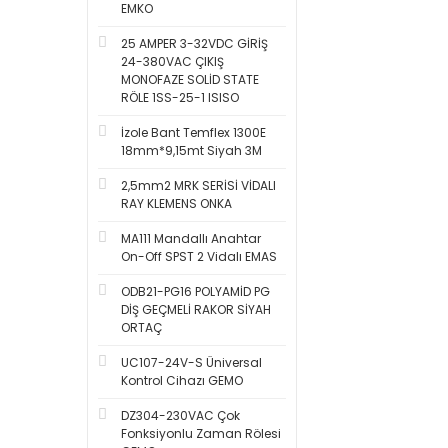
EMKO
25 AMPER 3-32VDC GİRİŞ
24-380VAC ÇIKIŞ
MONOFAZE SOLİD STATE
RÖLE 1SS-25-1 ISISO
İzole Bant Temflex 1300E
18mm*9,15mt Siyah 3M
2,5mm2 MRK SERİSİ VİDALI
RAY KLEMENS ONKA
MA111 Mandallı Anahtar
On-Off SPST 2 Vidalı EMAS
ODB21-PG16 POLYAMİD PG
DİŞ GEÇMELİ RAKOR SİYAH
ORTAÇ
UC107-24V-S Üniversal
Kontrol Cihazı GEMO
DZ304-230VAC Çok
Fonksiyonlu Zaman Rölesi