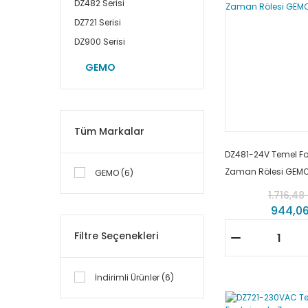
DZ482 Serisi
DZ721 Serisi
DZ900 Serisi
GEMO
Tüm Markalar
DZ481-24V Temel Fo
Zaman Rölesi GEM
GEMO (6)
1.716,48
944,06
Filtre Seçenekleri
İndirimli Ürünler (6)