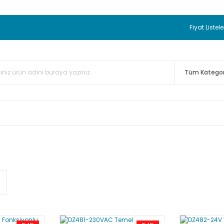
 BEDAVA
TC Standart Bayonet J Tip Termokupul Ürünlerinde 50 
nizde Sepette %5 EK İNDİRİM...
TC Standart Bayonet J Tip Term
Fiyat Listele
ünleri Alışverişlerinizde Sepette %3 EK İNDİRİM...
50.000,00TL 
 Bayonet J Tip Termokupul Ürünlerinde 100 Adet Alımlarda Se