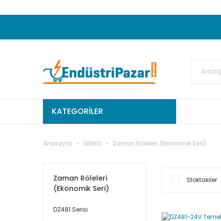
20.000TL ve Üzeri Alışverişlerinizde KARGO
50.000,00TL ve Üzeri EMKO Ürünleri Alışverişleri
Ekstra %15 İskonto...
50.000,00TL ve Üzeri GEMO Ür
%5 EK İNDİRİM...
TC Standart
KATEGORİLER
Anasayfa
GEMO
Zaman Röleleri (Ekonomik Seri)
Zaman Röleleri
Stoktakiler
(Ekonomik Seri)
DZ481 Serisi