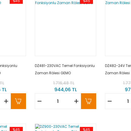
%45
%45
nksiyonlu
DZ481-230VAC Temel Fonksiyonlu
DZ482-24V Tem
O
Zaman Rölesi GEMO
Zaman Rölesi
 TL
1.716,48 TL
1.77
 TL
944,06 TL
97
%45
%45