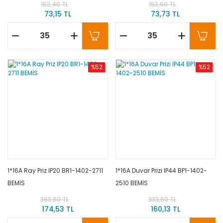
152,40 TL
153,60 TL
73,15 TL
73,73 TL
%52
%52
1*16A Ray Priz IP20 BR1-1402-2711
1*16A Duvar Prizi IP44 BP1-1402-
BEMİS
2510 BEMİS
363,60 TL
333,60 TL
174,53 TL
160,13 TL