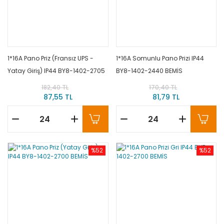
1*16A Pano Priz (Fransız UPS -
1*16A Somunlu Pano Prizi IP44
Yatay Giriş) IP44 BY8-1402-2705
BY8-1402-2440 BEMİS
BEMİS
182,40 TL
170,40 TL
87,55 TL
81,79 TL
%52
%52