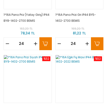
1*16A Pano Priz (Yatay Giriş) IP44
1*16A Pano Prizi Gri IP44 BY5-
BY8-1402-2700 BEMİS
1402-2700 BEMİS
163,20 TL
169,20 TL
78,34 TL
81,22 TL
%52
%52