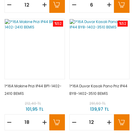
%52
%52
1*16A Makine Prizi IP44 BP1-1402-
1*16A Duvar Kasalı Pano Priz IP44
2410 BEMİS
BY8-1402-3510 BEMİS
212,40 TL
291,60 TL
101,95 TL
139,97 TL