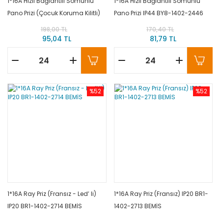
1*16A Hızlı Bağlantılı Somunlu
1*16A Hızlı Bağlantılı Somunlu
Pano Prizi (Çocuk Koruma Kilitli)
Pano Prizi IP44 BY8-1402-2446
IP44 BY8-1402-2476 BEMİS
BEMİS
198,00 TL
170,40 TL
95,04 TL
81,79 TL
%52
%52
1*16A Ray Priz (Fransız - Led’ li)
1*16A Ray Priz (Fransız) IP20 BR1-
IP20 BR1-1402-2714 BEMİS
1402-2713 BEMİS