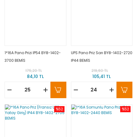
1*16A Pano Prizi IP54 BY8-1402-
UPS Pano Priz Sarı BY8-1402-2720
3700 BEMİS
IP44 BEMİS
175,20 TL
219,60 TL
84,10 TL
105,41 TL
%52
%52