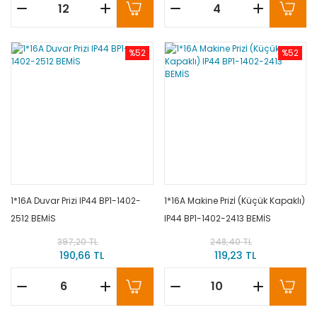
%52
%52
1*16A Duvar Prizi IP44 BP1-1402-
1*16A Makine Prizİ (Küçük Kapaklı)
2512 BEMİS
IP44 BP1-1402-2413 BEMİS
397,20 TL
248,40 TL
190,66 TL
119,23 TL