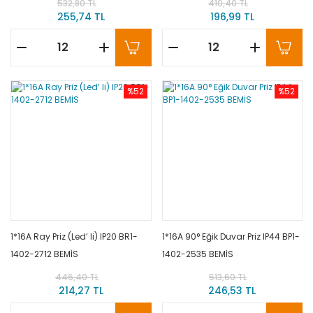
532,80 TL
410,40 TL
255,74 TL
196,99 TL
%52
%52
1*16A Ray Priz (Led’ li) IP20 BR1-
1*16A 90° Eğik Duvar Priz IP44 BP1-
1402-2712 BEMİS
1402-2535 BEMİS
446,40 TL
513,60 TL
214,27 TL
246,53 TL