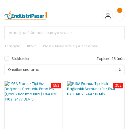
20.000TL ve Üzeri Alışverişlerinizde KARGO BEDAVA
TC Standart
Bayonet J Tip Termokupul Ürünlerinde 50 Adet Alımlarda
Sepette Ekstra %5 İskonto...
50.000,00TL ve Üzeri EMKO Ürünleri
Alışverişlerinizde Sepette %5 EK İNDİRİM...
TC Standart Bayonet J
Tip Termokupul Ürünlerinde 250 Adet Alımlarda Sepette Ekstra
%15 İskonto...
50.000,00TL ve Üzeri GEMO Ürünleri
Alışverişlerinizde Sepette %3 EK İNDİRİM...
50.000,00TL ve Üzeri
EMKO Ürünleri Alışverişlerinizde Sepette %5 EK İNDİRİM...
TC
Anasayfa
BEMİS
Plastik Monofaze Fiş & Priz Grubu
Standart Bayonet J Tip Termokupul Ürünlerinde 100 Adet
Alımlarda Sepette Ekstra %10 İskonto...
Stoktakiler
Toplam 28 ürün
%52
%52