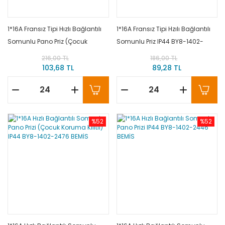
1*16A Fransız Tipi Hızlı Bağlantılı
1*16A Fransız Tipi Hzılı Bağlantılı
Somunlu Pano Priz (Çocuk
Somunlu Priz IP44 BY8-1402-
Koruma Kilitli) IP44 BY8-1402-
2447 BEMİS
216,00 TL
186,00 TL
2477 BEMİS
103,68 TL
89,28 TL
%52
%52