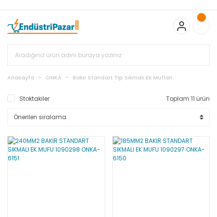
20.000TL ve Üzeri Alışverişlerinizde KARGO BEDAVA
TC Standart
Bayonet J Tip Termokupul Ürünlerinde 50 Adet Alımlarda
Sepette Ekstra %5 İskonto...
50.000,00TL ve Üzeri EMKO Ürünleri
Alışverişlerinizde Sepette %5 EK İNDİRİM...
TC Standart Bayonet J
Tip Termokupul Ürünlerinde 250 Adet Alımlarda Sepette Ekstra
%15 İskonto...
50.000,00TL ve Üzeri GEMO Ürünleri
Alışverişlerinizde Sepette %3 EK İNDİRİM...
50.000,00TL ve Üzeri
EMKO Ürünleri Alışverişlerinizde Sepette %5 EK İNDİRİM...
TC
Anasayfa
ONKA
Bakır Standart Tip Sıkmalı Ek Mufları
Standart Bayonet J Tip Termokupul Ürünlerinde 100 Adet
Alımlarda Sepette Ekstra %10 İskonto...
Stoktakiler
Toplam 11 ürün