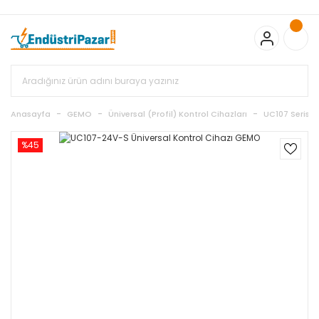
20.000TL ve Üzeri Alışverişlerinizde KARGO BEDAVA
TC Standart
Bayonet J Tip Termokupul Ürünlerinde 50 Adet Alımlarda
Sepette Ekstra %5 İskonto...
50.000,00TL ve Üzeri EMKO Ürünleri
Alışverişlerinizde Sepette %5 EK İNDİRİM...
TC Standart Bayonet J
Tip Termokupul Ürünlerinde 250 Adet Alımlarda Sepette Ekstra
%15 İskonto...
50.000,00TL ve Üzeri GEMO Ürünleri
Alışverişlerinizde Sepette %3 EK İNDİRİM...
50.000,00TL ve Üzeri
EMKO Ürünleri Alışverişlerinizde Sepette %5 EK İNDİRİM...
TC
Anasayfa
GEMO
Üniversal (Profil) Kontrol Cihazları
UC107 Serisi
Standart Bayonet J Tip Termokupul Ürünlerinde 100 Adet
Alımlarda Sepette Ekstra %10 İskonto...
%45