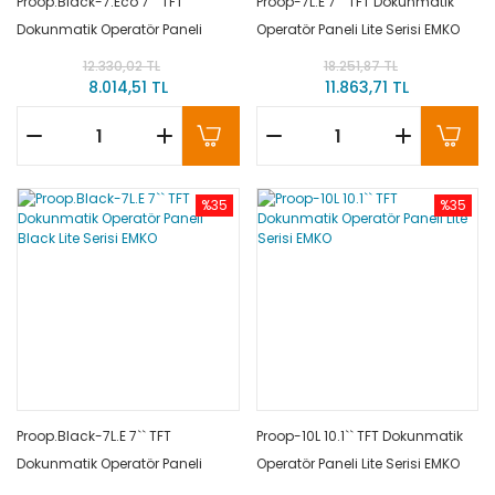
Proop.Black-7.Eco 7`` TFT
Proop-7L.E 7`` TFT Dokunmatik
Dokunmatik Operatör Paneli
Operatör Paneli Lite Serisi EMKO
Black Eco Serisi EMKO
12.330,02 TL
18.251,87 TL
8.014,51 TL
11.863,71 TL
%35
%35
Proop.Black-7L.E 7`` TFT
Proop-10L 10.1`` TFT Dokunmatik
Dokunmatik Operatör Paneli
Operatör Paneli Lite Serisi EMKO
Black Lite Serisi EMKO