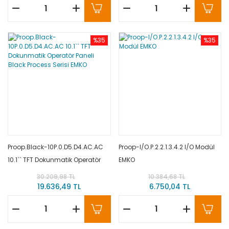
%35
%35
Proop.Black-10P.0.D5.D4.AC.AC
Proop-I/O.P.2.2.1.3.4.2 I/O Modül
10.1`` TFT Dokunmatik Operatör
EMKO
Paneli Black Process Serisi EMKO
30.209,98 TL
10.384,68 TL
19.636,49 TL
6.750,04 TL