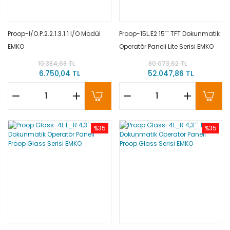
Proop-I/O.P.2.2.1.3.1.1 I/O Modül
Proop-15L.E2 15`` TFT Dokunmatik
EMKO
Operatör Paneli Lite Serisi EMKO
10.384,68 TL
80.073,62 TL
6.750,04 TL
52.047,86 TL
%35
%35