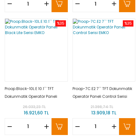
%35
%35
Proop.Black-10L.E 10.1`` TFT
Proop-7C.E2 7`` TFT Dokunmatik
Dokunmatik Operatör Paneli
Operatör Paneli Control Serisi
Black Lite Serisi EMKO
EMKO
26.033,23 TL
21.398,74 TL
16.921,60 TL
13.909,18 TL