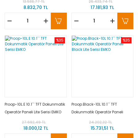
13.588,77 TL
26.433,74 TL
8.832,70 TL
17.181,93 TL
%35
%35
Proop-10L.E 10.1`` TFT Dokunmatik
Proop.Black-10L 10.1`` TFT
Operatör Paneli Lite Serisi EMKO
Dokunmatik Operatör Paneli
Black Lite Serisi EMKO
27.692,49 TL
24.202,32 TL
18.000,12 TL
15.731,51 TL