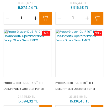
Proop Glass Serisi EMKO
Proop Glass Serisi EMKO
13.960,67 TL
13.102,44 TL
9.074,44 TL
8.516,58 TL
%35
%35
Proop.Glass-10L.E_R 10`` TFT
Proop.Glass-10L_R 10`` TFT
Dokunmatik Operatör Paneli
Dokunmatik Operatör Paneli
Proop Glass Serisi EMKO
Proop Glass Serisi EMKO
24.145,10 TL
23.286,86 TL
15.694,32 TL
15.136,46 TL