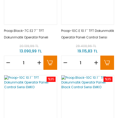
Proop.Black-7C.E2 7`` TFT
Proop-10C.E 10.1`` TFT Dokunmatik
Dokunmatik Operatör Paneli
Operatör Paneli Control Serisi
Black Control Serisi EMKO
EMKO
20.139,99 TL
29.408,96 TL
13.090,99 TL
19.115,83 TL
%35
%35