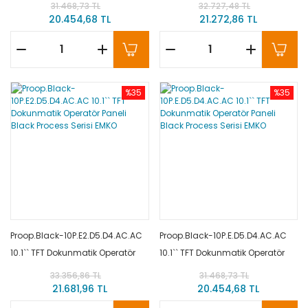
Process Serisi EMKO
Process Serisi EMKO
31.468,73 TL
32.727,48 TL
20.454,68 TL
21.272,86 TL
%35
%35
Proop.Black-10P.E2.D5.D4.AC.AC
Proop.Black-10P.E.D5.D4.AC.AC
10.1`` TFT Dokunmatik Operatör
10.1`` TFT Dokunmatik Operatör
Paneli Black Process Serisi EMKO
Paneli Black Process Serisi EMKO
33.356,86 TL
31.468,73 TL
21.681,96 TL
20.454,68 TL