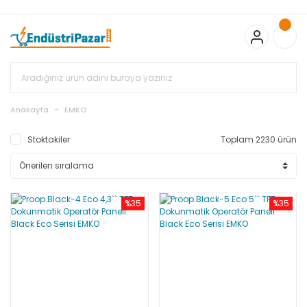
20.000TL ve Üzeri Alışverişlerinizde KARGO BEDAVA
TC Standart
Bayonet J Tip Termokupul Ürünlerinde 50 Adet Alımlarda
Sepette Ekstra %5 İskonto...
50.000,00TL ve Üzeri EMKO Ürünleri
Alışverişlerinizde Sepette %5 EK İNDİRİM...
TC Standart Bayonet J
Tip Termokupul Ürünlerinde 250 Adet Alımlarda Sepette Ekstra
%15 İskonto...
50.000,00TL ve Üzeri GEMO Ürünleri
Alışverişlerinizde Sepette %3 EK İNDİRİM...
50.000,00TL ve Üzeri
EMKO Ürünleri Alışverişlerinizde Sepette %5 EK İNDİRİM...
TC
Anasayfa
EMKO
Standart Bayonet J Tip Termokupul Ürünlerinde 100 Adet
Alımlarda Sepette Ekstra %10 İskonto...
Stoktakiler
Toplam 2230 ürün
%35
%35