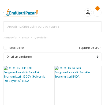
20.000TL ve Üzeri Alışverişlerinizde KARGO BEDAVA
TC Standart
Bayonet J Tip Termokupul Ürünlerinde 50 Adet Alımlarda
Sepette Ekstra %5 İskonto...
50.000,00TL ve Üzeri EMKO Ürünleri
Alışverişlerinizde Sepette %5 EK İNDİRİM...
TC Standart Bayonet J
Tip Termokupul Ürünlerinde 250 Adet Alımlarda Sepette Ekstra
%15 İskonto...
50.000,00TL ve Üzeri GEMO Ürünleri
Alışverişlerinizde Sepette %3 EK İNDİRİM...
50.000,00TL ve Üzeri
EMKO Ürünleri Alışverişlerinizde Sepette %5 EK İNDİRİM...
TC
Anasayfa
ENDA
Çeviriciler
Standart Bayonet J Tip Termokupul Ürünlerinde 100 Adet
Alımlarda Sepette Ekstra %10 İskonto...
Stoktakiler
Toplam 26 ürün