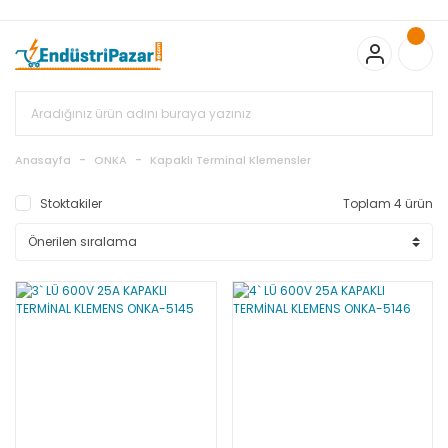
20.000TL ve Üzeri Alışverişlerinizde KARGO BEDAVA
TC Standart
Bayonet J Tip Termokupul Ürünlerinde 50 Adet Alımlarda
Sepette Ekstra %5 İskonto...
50.000,00TL ve Üzeri EMKO Ürünleri
Alışverişlerinizde Sepette %5 EK İNDİRİM...
TC Standart Bayonet J
Tip Termokupul Ürünlerinde 250 Adet Alımlarda Sepette Ekstra
%15 İskonto...
50.000,00TL ve Üzeri GEMO Ürünleri
Alışverişlerinizde Sepette %3 EK İNDİRİM...
50.000,00TL ve Üzeri
EMKO Ürünleri Alışverişlerinizde Sepette %5 EK İNDİRİM...
TC
Anasayfa
ONKA
Kapaklı Terminal Klemensler
Standart Bayonet J Tip Termokupul Ürünlerinde 100 Adet
Alımlarda Sepette Ekstra %10 İskonto...
Stoktakiler
Toplam 4 ürün