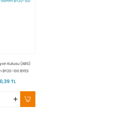
yon Kutusu (ABS)
m BY20-100 BYES
0,39 TL