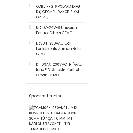
ODB21-PG16 POLYAMİD PG
DİŞ GEÇMELİ RAKOR SİYAH
ORTAÇ
UC107-24V-S Üniversal
Kontrol Cihazı GEMO
DZ304-230VAC Çok
Fonksiyonlu Zaman Rölesi
GEMO
DT109AX-230VAC-R ''Auto-
tune PID'' Sıcaklık Kontrol
Cihazı GEMO
Sponsor Ürünler