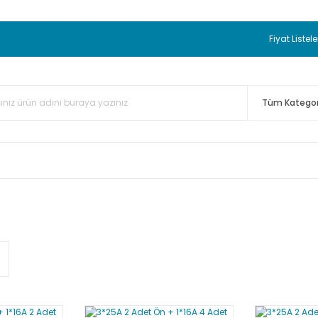
 BEDAVA
TC Standart Bayonet J Tip Termokupul Ürünlerinde 50 
nizde Sepette %5 EK İNDİRİM...
TC Standart Bayonet J Tip Term
Fiyat Listele
ünleri Alışverişlerinizde Sepette %3 EK İNDİRİM...
50.000,00TL 
 Bayonet J Tip Termokupul Ürünlerinde 100 Adet Alımlarda Se