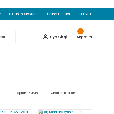
Adet Alımlarda Sepette Ekstra %5 İskonto...
okupul Ürünlerinde 250 Adet Alımlarda Sepette
ri
Kullanım Kılavuzları
Online Tahsilat
E-DESTEK
ve Üzeri EMKO Ürünleri Alışverişlerinizde Sepette
pette Ekstra %10 İskonto...
Üye Girişi
Sepetim
Toplam 7 ürün