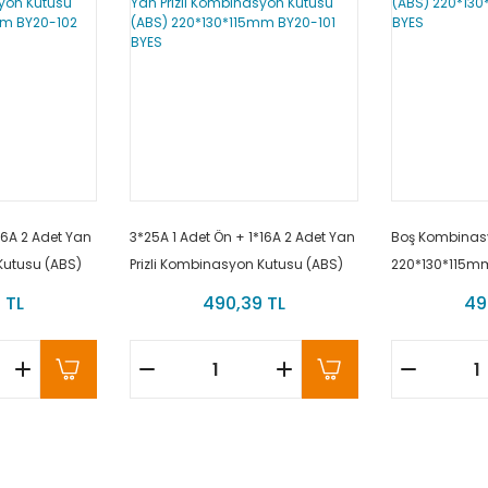
16A 2 Adet Yan
3*25A 1 Adet Ön + 1*16A 2 Adet Yan
Boş Kombinas
Kutusu (ABS)
Prizli Kombinasyon Kutusu (ABS)
220*130*115m
0-102 BYES
220*130*115mm BY20-101 BYES
 TL
490,39 TL
49