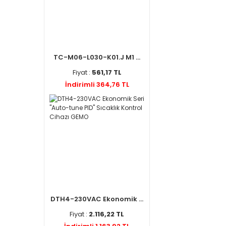
TC-M06-L030-K01.J M1 ...
Fiyat :
561,17 TL
İndirimli 364,76 TL
DTH4-230VAC Ekonomik ...
Fiyat :
2.116,22 TL