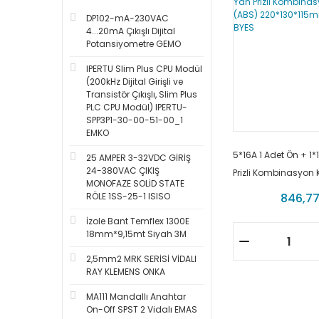
DP102-mA-230VAC
4...20mA Çıkışlı Dijital
Potansiyometre GEMO
IPERTU Slim Plus CPU Modül
(200kHz Dijital Girişli ve
Transistör Çıkışlı, Slim Plus
PLC CPU Modül) IPERTU-
SPP3P1-30-00-51-00_1
EMKO
5*16A 1 Adet Ön + 1*
25 AMPER 3-32VDC GİRİŞ
24-380VAC ÇIKIŞ
Prizli Kombinasyon 
MONOFAZE SOLİD STATE
220*130*115mm BY2
RÖLE 1SS-25-1 ISISO
846,77
İzole Bant Temflex 1300E
18mm*9,15mt Siyah 3M
2,5mm2 MRK SERİSİ VİDALI
RAY KLEMENS ONKA
MA111 Mandallı Anahtar
On-Off SPST 2 Vidalı EMAS