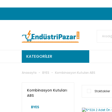
20.000TL ve Üzeri Alışverişlerinizde KARGO
50.000,00TL ve Üzeri EMKO Ürünleri Alışverişleri
Ekstra %15 İskonto...
50.000,00TL ve Üzeri GEMO Ür
%5 EK İNDİRİM...
TC Standart
KATEGORİLER
Anasayfa
BYES
Kombinasyon Kutuları ABS
Kombinasyon Kutuları
Stoktakiler
ABS
BYES