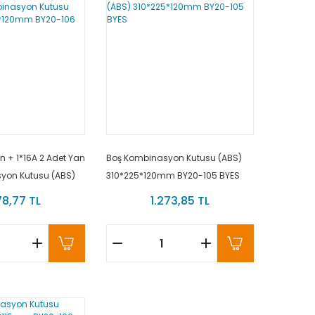
n + 1*16A 2 Adet Yan
Boş Kombinasyon Kutusu (ABS)
syon Kutusu (ABS)
310*225*120mm BY20-105 BYES
m BY20-106 BYES
78,77 TL
1.273,85 TL