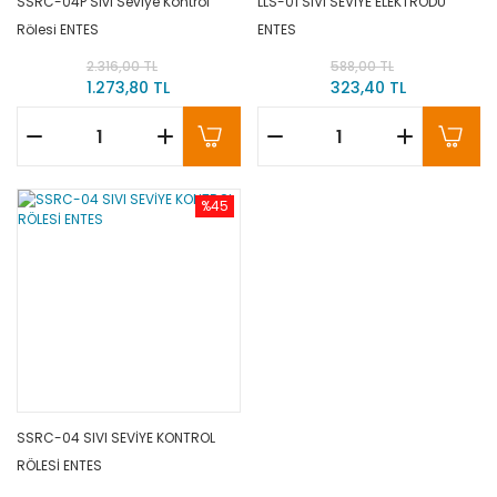
SSRC-04P Sıvı Seviye Kontrol
LLS-01 SIVI SEVİYE ELEKTRODU
Rölesi ENTES
ENTES
2.316,00 TL
588,00 TL
1.273,80 TL
323,40 TL
%45
SSRC-04 SIVI SEVİYE KONTROL
RÖLESİ ENTES