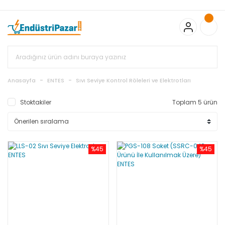
20.000TL ve Üzeri Alışverişlerinizde KARGO BEDAVA
TC Standart
Bayonet J Tip Termokupul Ürünlerinde 50 Adet Alımlarda
Sepette Ekstra %5 İskonto...
50.000,00TL ve Üzeri EMKO Ürünleri
Alışverişlerinizde Sepette %5 EK İNDİRİM...
TC Standart Bayonet J
Tip Termokupul Ürünlerinde 250 Adet Alımlarda Sepette Ekstra
%15 İskonto...
50.000,00TL ve Üzeri GEMO Ürünleri
Alışverişlerinizde Sepette %3 EK İNDİRİM...
50.000,00TL ve Üzeri
EMKO Ürünleri Alışverişlerinizde Sepette %5 EK İNDİRİM...
TC
Anasayfa
ENTES
Sıvı Seviye Kontrol Röleleri ve Elektrotları
Standart Bayonet J Tip Termokupul Ürünlerinde 100 Adet
Alımlarda Sepette Ekstra %10 İskonto...
Stoktakiler
Toplam 5 ürün
%45
%45