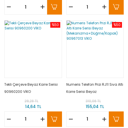
%50
%50
Tekli Çerçeve Beyaz Karre Serisi
Numeris Telefon Prizi RJ11 Sıva Altı
90960200 VİKO
Karre Serisi Beyaz
(Mekanizma+Düğme/Kapak)
29,28 TL
310,08 TL
90967013 VİKO
14,64 TL
155,04 TL