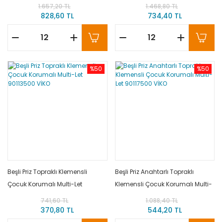
90113502 VİKO
VİKO
1.657,20 TL
1.468,80 TL
828,60 TL
734,40 TL
%50
%50
Beşli Priz Topraklı Klemensli
Beşli Priz Anahtarlı Topraklı
Çocuk Korumalı Multi-Let
Klemensli Çocuk Korumalı Multi-
90113500 VİKO
Let 90117500 VİKO
741,60 TL
1.088,40 TL
370,80 TL
544,20 TL