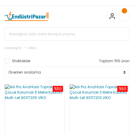
20.000TL ve Üzeri Alışverişlerinizde KARGO BEDAVA
TC Standart
Bayonet J Tip Termokupul Ürünlerinde 50 Adet Alımlarda
Sepette Ekstra %5 İskonto...
50.000,00TL ve Üzeri EMKO Ürünleri
Alışverişlerinizde Sepette %5 EK İNDİRİM...
TC Standart Bayonet J
Tip Termokupul Ürünlerinde 250 Adet Alımlarda Sepette Ekstra
%15 İskonto...
50.000,00TL ve Üzeri GEMO Ürünleri
Alışverişlerinizde Sepette %3 EK İNDİRİM...
50.000,00TL ve Üzeri
EMKO Ürünleri Alışverişlerinizde Sepette %5 EK İNDİRİM...
TC
Anasayfa
VİKO
Standart Bayonet J Tip Termokupul Ürünlerinde 100 Adet
Alımlarda Sepette Ekstra %10 İskonto...
Stoktakiler
Toplam 155 ürün
%50
%50