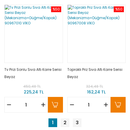
%50
%50
Tv Prizi Sonlu Sıva Altı Karre Serisi
Topraklı Priz Sıva Altı Karre Serisi
Beyaz
Beyaz
(Mekanizma+Düğme/Kapak)
(Mekanizma+Düğme/Kapak)
450,48 TL
324,48 TL
90967010 VİKO
90967008 VİKO
225,24 TL
162,24 TL
1
2
3