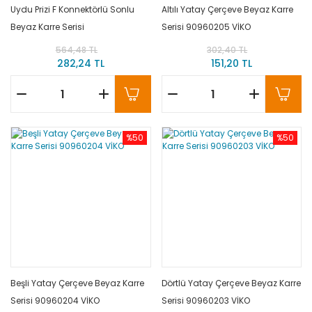
Uydu Prizi F Konnektörlü Sonlu
Altılı Yatay Çerçeve Beyaz Karre
Beyaz Karre Serisi
Serisi 90960205 VİKO
(Mekanizma+Düğme/Kapak)
564,48 TL
302,40 TL
90967009 VİKO
282,24 TL
151,20 TL
%50
%50
Beşli Yatay Çerçeve Beyaz Karre
Dörtlü Yatay Çerçeve Beyaz Karre
Serisi 90960204 VİKO
Serisi 90960203 VİKO