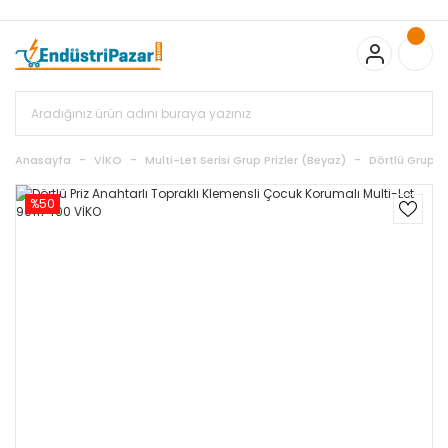
20.000TL ve Üzeri Alışverişlerinizde KARGO BEDAVA
TC Standart
Bayonet J Tip Termokupul Ürünlerinde 50 Adet Alımlarda
Sepette Ekstra %5 İskonto...
50.000,00TL ve Üzeri EMKO Ürünleri
Alışverişlerinizde Sepette %5 EK İNDİRİM...
TC Standart Bayonet J
Tip Termokupul Ürünlerinde 250 Adet Alımlarda Sepette Ekstra
%15 İskonto...
50.000,00TL ve Üzeri GEMO Ürünleri
Alışverişlerinizde Sepette %3 EK İNDİRİM...
50.000,00TL ve Üzeri
EMKO Ürünleri Alışverişlerinizde Sepette %5 EK İNDİRİM...
TC
Anasayfa
VİKO
Multi-Let Serisi Grup Prizler (Beyaz)
Dörtlü Grup Pr
Standart Bayonet J Tip Termokupul Ürünlerinde 100 Adet
Alımlarda Sepette Ekstra %10 İskonto...
%50