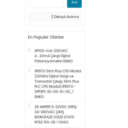
Ara
Detaylı Arama
En Populer Olanlar
DP102-mA-230VAC
4...20mA Çıkışlı Dijital
Potansiyometre GEMO
IPERTU Slim Plus CPU Modül
(200kHz Dijital Girişli ve
Transistör Çıkışlı, Slim Plus
PLC CPU Modül) IPERTU-
SPP3P1-30-00-51-00_1
EMKO
25 AMPER 3-32VDC GİRİŞ
24-380VAC ÇIKIŞ
MONOFAZE SOLİD STATE
RÖLE 1SS-25-1 ISISO