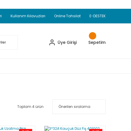
Adet Alımlarda Sepette Ekstra %5 İskonto...
okupul Ürünlerinde 250 Adet Alımlarda Sepette
ri
Kullanım Kılavuzları
Online Tahsilat
E-DESTEK
ve Üzeri EMKO Ürünleri Alışverişlerinizde Sepette
pette Ekstra %10 İskonto...
Üye Girişi
Sepetim
Toplam 4 ürün