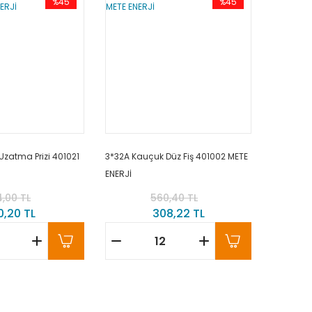
%45
%45
zatma Prizi 401021
3*32A Kauçuk Düz Fiş 401002 METE
ENERJİ
,00 TL
560,40 TL
0,20 TL
308,22 TL