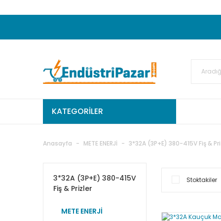
20.000TL ve Üzeri Alışverişlerinizde KARGO
50.000,00TL ve Üzeri EMKO Ürünleri Alışverişleri
Ekstra %15 İskonto...
50.000,00TL ve Üzeri GEMO Ür
%5 EK İNDİRİM...
TC Standart
KATEGORİLER
Anasayfa
METE ENERJİ
3*32A (3P+E) 380-415V Fiş & Pri
3*32A (3P+E) 380-415V
Stoktakiler
Fiş & Prizler
METE ENERJİ