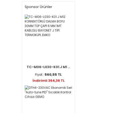
Sponsor Ürünler
TC-M06-L030-K01.J M1 ...
Fiyat :
560,55 TL
İndirimli 364,36 TL