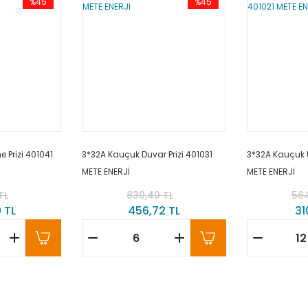
%45
%45
 Prizi 401041
3*32A Kauçuk Duvar Prizi 401031
3*32A Kauçuk U
METE ENERJİ
METE ENERJİ
TL
830,40 TL
564
 TL
456,72 TL
31