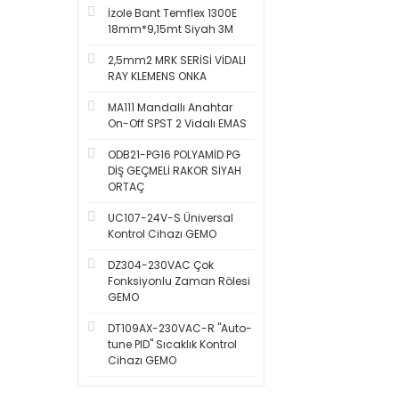
İzole Bant Temflex 1300E
18mm*9,15mt Siyah 3M
2,5mm2 MRK SERİSİ VİDALI
RAY KLEMENS ONKA
MA111 Mandallı Anahtar
On-Off SPST 2 Vidalı EMAS
ODB21-PG16 POLYAMİD PG
DİŞ GEÇMELİ RAKOR SİYAH
ORTAÇ
UC107-24V-S Üniversal
Kontrol Cihazı GEMO
DZ304-230VAC Çok
Fonksiyonlu Zaman Rölesi
GEMO
DT109AX-230VAC-R ''Auto-
tune PID'' Sıcaklık Kontrol
Cihazı GEMO