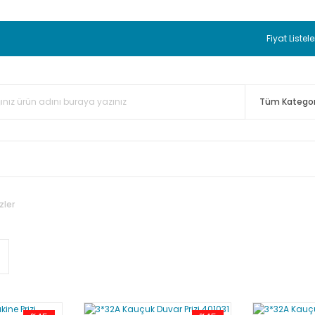
 BEDAVA
TC Standart Bayonet J Tip Termokupul Ürünlerinde 50 
nizde Sepette %5 EK İNDİRİM...
TC Standart Bayonet J Tip Term
Fiyat Listele
ünleri Alışverişlerinizde Sepette %3 EK İNDİRİM...
50.000,00TL 
 Bayonet J Tip Termokupul Ürünlerinde 100 Adet Alımlarda Se
zler