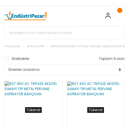
20.000TL ve Üzeri Alışverişlerinizde KARGO BEDAVA
TC Standart
Bayonet J Tip Termokupul Ürünlerinde 50 Adet Alımlarda
Sepette Ekstra %5 İskonto...
50.000,00TL ve Üzeri EMKO Ürünleri
Alışverişlerinizde Sepette %5 EK İNDİRİM...
TC Standart Bayonet J
Tip Termokupul Ürünlerinde 250 Adet Alımlarda Sepette Ekstra
%15 İskonto...
50.000,00TL ve Üzeri GEMO Ürünleri
Alışverişlerinizde Sepette %3 EK İNDİRİM...
50.000,00TL ve Üzeri
EMKO Ürünleri Alışverişlerinizde Sepette %5 EK İNDİRİM...
TC
Anasayfa
BAHÇIVAN
Metal Pervaneli Trifaze Sanayi Aspiratörleri BST 
Standart Bayonet J Tip Termokupul Ürünlerinde 100 Adet
Alımlarda Sepette Ekstra %10 İskonto...
Stoktakiler
Toplam 9 ürün
Tükendi
Tükendi