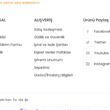
niz zaman iptal edebilirsiniz
SAL
ALIŞVERİŞ
Ürünü Paylaş
Satış Sözleşmesi
Faceboo
kibi
Gizlilik ve Güvenlik
Twitter
ildirim Formu
İptal ve İade Şartları
ik
Kişisel Veriler Politikası
Youtube
i
Şifremi Unuttum
Instagra
Sepetiniz
Üretici/İhtalatçı Bilgileri
ri San. Tic. Ltd. Şti.