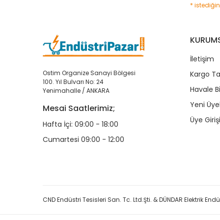
* istediği
KURUM
İletişim
Ostim Organize Sanayi Bölgesi
Kargo Ta
100. Yıl Bulvarı No: 24
Havale B
Yenimahalle / ANKARA
Yeni Üyel
Mesai Saatlerimiz;
Üye Giriş
Hafta İçi: 09:00 - 18:00
Cumartesi 09:00 - 12:00
CND Endüstri Tesisleri San. Tc. Ltd.Şti. & DÜNDAR Elektrik Endüst