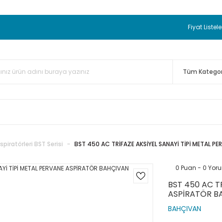
 BEDAVA
TC Standart Bayonet J Tip Termokupul Ürünlerinde 50 
nizde Sepette %5 EK İNDİRİM...
TC Standart Bayonet J Tip Term
Fiyat Listele
ünleri Alışverişlerinizde Sepette %3 EK İNDİRİM...
50.000,00TL 
 Bayonet J Tip Termokupul Ürünlerinde 100 Adet Alımlarda Se
piratörleri BST Serisi
BST 450 AC TRİFAZE AKSİYEL SANAYİ TİPİ METAL 
0 Puan - 0 Yor
BST 450 AC T
ASPİRATÖR B
BAHÇIVAN