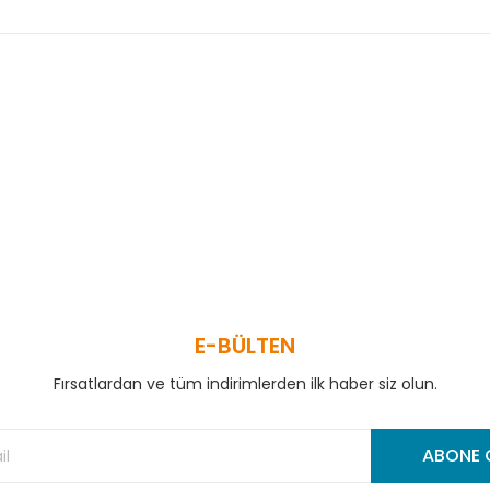
 ve diğer konularda yetersiz gördüğünüz noktaları öneri formunu kullanar
Bu ürüne ilk yorumu siz yapın!
Yorum Yaz
E-BÜLTEN
Fırsatlardan ve tüm indirimlerden ilk haber siz olun.
Gönder
ABONE 