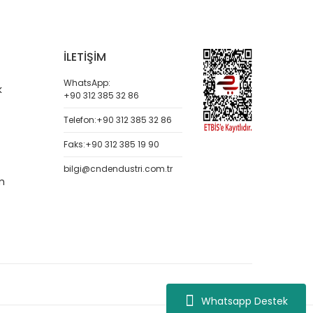
İLETİŞİM
WhatsApp:
k
+90 312 385 32 86
Telefon:
+90 312 385 32 86
Faks:
+90 312 385 19 90
bilgi@cndendustri.com.tr
m
Whatsapp Destek