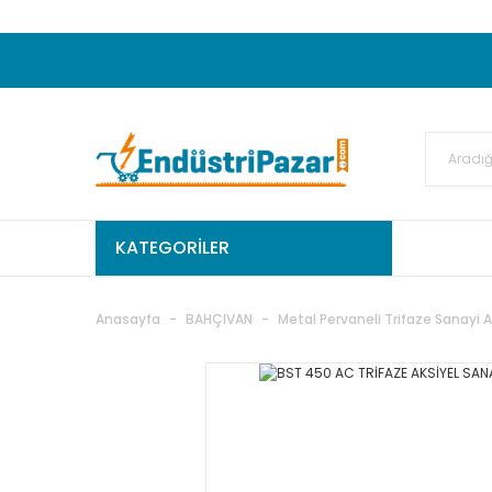
20.000TL ve Üzeri Alışverişlerinizde KARGO
50.000,00TL ve Üzeri EMKO Ürünleri Alışverişleri
Ekstra %15 İskonto...
50.000,00TL ve Üzeri GEMO Ür
%5 EK İNDİRİM...
TC Standart
KATEGORİLER
Anasayfa
BAHÇIVAN
Metal Pervaneli Trifaze Sanayi As