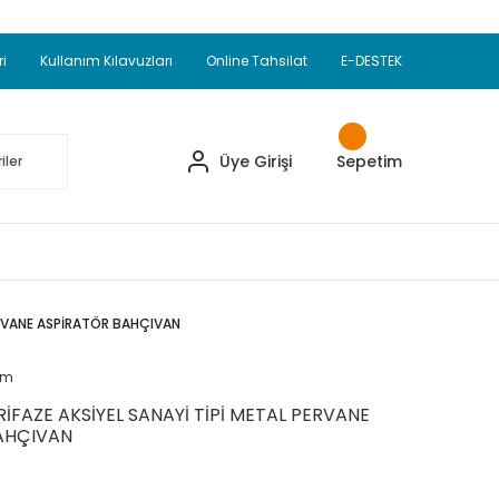
Adet Alımlarda Sepette Ekstra %5 İskonto...
okupul Ürünlerinde 250 Adet Alımlarda Sepette
ri
Kullanım Kılavuzları
Online Tahsilat
E-DESTEK
ve Üzeri EMKO Ürünleri Alışverişlerinizde Sepette
pette Ekstra %10 İskonto...
Üye Girişi
Sepetim
PERVANE ASPİRATÖR BAHÇIVAN
um
RİFAZE AKSİYEL SANAYİ TİPİ METAL PERVANE
AHÇIVAN