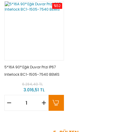
%52
5*16A 90° Eğik Duvar Prizi IP67
Interlock BC1-1505-7540 BEMİS
6.284,40 TL
3.016,51 TL