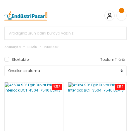
20.000TL ve Üzeri Alışverişlerinizde KARGO BEDAVA
TC Standart
Bayonet J Tip Termokupul Ürünlerinde 50 Adet Alımlarda
Sepette Ekstra %5 İskonto...
50.000,00TL ve Üzeri EMKO Ürünleri
Alışverişlerinizde Sepette %5 EK İNDİRİM...
TC Standart Bayonet J
Tip Termokupul Ürünlerinde 250 Adet Alımlarda Sepette Ekstra
%15 İskonto...
50.000,00TL ve Üzeri GEMO Ürünleri
Alışverişlerinizde Sepette %3 EK İNDİRİM...
50.000,00TL ve Üzeri
EMKO Ürünleri Alışverişlerinizde Sepette %5 EK İNDİRİM...
TC
Anasayfa
BEMİS
Interlock
Standart Bayonet J Tip Termokupul Ürünlerinde 100 Adet
Alımlarda Sepette Ekstra %10 İskonto...
Stoktakiler
Toplam 11 ürün
%52
%52