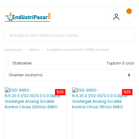
20.000TL ve Üzeri Alışverişlerinizde KARGO BEDAVA
TC Standart
Bayonet J Tip Termokupul Ürünlerinde 50 Adet Alımlarda
Sepette Ekstra %5 İskonto...
50.000,00TL ve Üzeri EMKO Ürünleri
Alışverişlerinizde Sepette %5 EK İNDİRİM...
TC Standart Bayonet J
Tip Termokupul Ürünlerinde 250 Adet Alımlarda Sepette Ekstra
%15 İskonto...
50.000,00TL ve Üzeri GEMO Ürünleri
Alışverişlerinizde Sepette %3 EK İNDİRİM...
50.000,00TL ve Üzeri
EMKO Ürünleri Alışverişlerinizde Sepette %5 EK İNDİRİM...
TC
Anasayfa
EMKO
Sıcaklık Kontrolü ESD-9950-N Serisi
Standart Bayonet J Tip Termokupul Ürünlerinde 100 Adet
Alımlarda Sepette Ekstra %10 İskonto...
Stoktakiler
Toplam 5 ürün
%35
%35