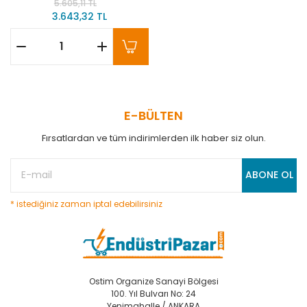
5.605,11 TL
Kontrol Cihazı 24Vac/Vdc EMKO
3.643,32 TL
E-BÜLTEN
Fırsatlardan ve tüm indirimlerden ilk haber siz olun.
ABONE OL
* istediğiniz zaman iptal edebilirsiniz
Ostim Organize Sanayi Bölgesi
100. Yıl Bulvarı No: 24
Yenimahalle / ANKARA