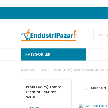
20.000TL ve Üzeri Alışverişlerinizde KARGO
50.000,00TL ve Üzeri EMKO Ürünleri Alışverişleri
Ekstra %15 İskonto...
50.000,00TL ve Üzeri GEMO Ür
%5 EK İNDİRİM...
TC Standart
KATEGORİLER
Anasayfa
EMKO
Profil (Adım) Kontrol Cihazları ESM-9
Profil (Adım) Kontrol
Stoktakiler
Cihazları ESM-9990
Serisi