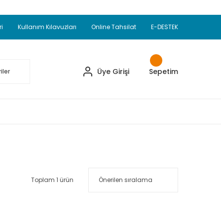
Adet Alımlarda Sepette Ekstra %5 İskonto...
okupul Ürünlerinde 250 Adet Alımlarda Sepette
ri
Kullanım Kılavuzları
Online Tahsilat
E-DESTEK
ve Üzeri EMKO Ürünleri Alışverişlerinizde Sepette
pette Ekstra %10 İskonto...
Üye Girişi
Sepetim
Toplam 1 ürün