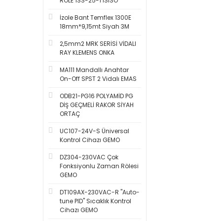
RÖLE 1SS-25-1 ISISO
İzole Bant Temflex 1300E
18mm*9,15mt Siyah 3M
2,5mm2 MRK SERİSİ VİDALI
RAY KLEMENS ONKA
MA111 Mandallı Anahtar
On-Off SPST 2 Vidalı EMAS
ODB21-PG16 POLYAMİD PG
DİŞ GEÇMELİ RAKOR SİYAH
ORTAÇ
UC107-24V-S Üniversal
Kontrol Cihazı GEMO
DZ304-230VAC Çok
Fonksiyonlu Zaman Rölesi
GEMO
DT109AX-230VAC-R ''Auto-
tune PID'' Sıcaklık Kontrol
Cihazı GEMO