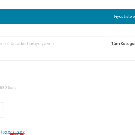
 BEDAVA
TC Standart Bayonet J Tip Termokupul Ürünlerinde 50 
nizde Sepette %5 EK İNDİRİM...
TC Standart Bayonet J Tip Term
Fiyat Listele
ünleri Alışverişlerinizde Sepette %3 EK İNDİRİM...
50.000,00TL 
 Bayonet J Tip Termokupul Ürünlerinde 100 Adet Alımlarda Se
990 Serisi