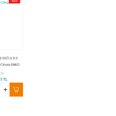
%35
2.00/1.0.0.0
l Cihazı EMKO
 TL
1 TL