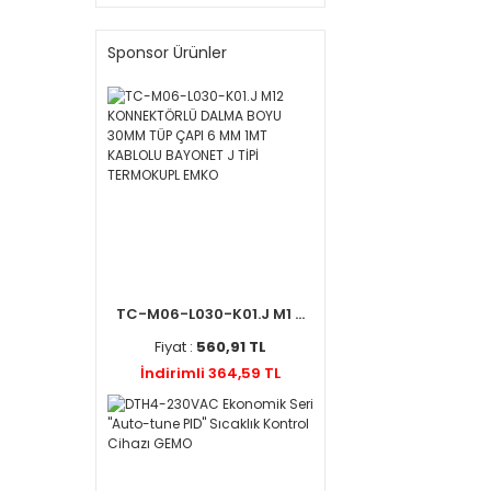
Sponsor Ürünler
TC-M06-L030-K01.J M1 ...
Fiyat :
560,91 TL
İndirimli 364,59 TL