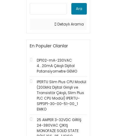
Ara
Detaylı Arama
En Populer Olanlar
DP102-mA-230VAC
4...20mA Çıkışlı Dijital
Potansiyometre GEMO
IPERTU Slim Plus CPU Modül
(200kHz Dijital Girişli ve
Transistör Çıkışlı, Slim Plus
PLC CPU Modül) IPERTU-
SPP3P1-30-00-51-00_1
EMKO
25 AMPER 3-32VDC GİRİŞ
24-380VAC ÇIKIŞ
MONOFAZE SOLİD STATE