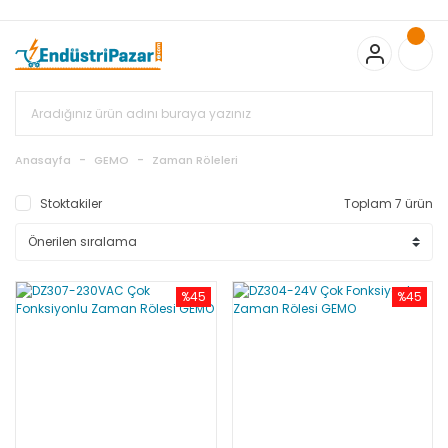
20.000TL ve Üzeri Alışverişlerinizde KARGO BEDAVA
TC Standart
Bayonet J Tip Termokupul Ürünlerinde 50 Adet Alımlarda
Sepette Ekstra %5 İskonto...
50.000,00TL ve Üzeri EMKO Ürünleri
Alışverişlerinizde Sepette %5 EK İNDİRİM...
TC Standart Bayonet J
Tip Termokupul Ürünlerinde 250 Adet Alımlarda Sepette Ekstra
%15 İskonto...
50.000,00TL ve Üzeri GEMO Ürünleri
Alışverişlerinizde Sepette %3 EK İNDİRİM...
50.000,00TL ve Üzeri
EMKO Ürünleri Alışverişlerinizde Sepette %5 EK İNDİRİM...
TC
Anasayfa
GEMO
Zaman Röleleri
Standart Bayonet J Tip Termokupul Ürünlerinde 100 Adet
Alımlarda Sepette Ekstra %10 İskonto...
Stoktakiler
Toplam 7 ürün
%45
%45