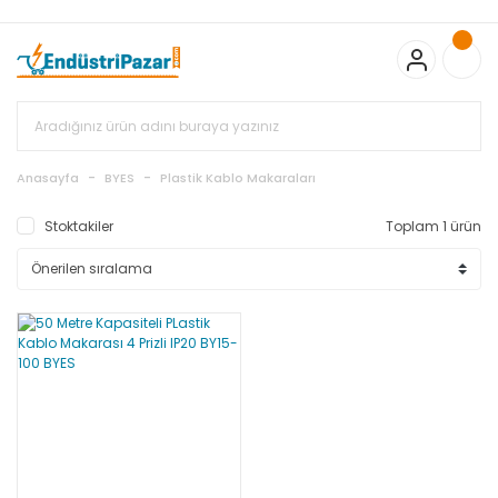
20.000TL ve Üzeri Alışverişlerinizde KARGO BEDAVA
TC Standart
Bayonet J Tip Termokupul Ürünlerinde 50 Adet Alımlarda
Sepette Ekstra %5 İskonto...
50.000,00TL ve Üzeri EMKO Ürünleri
Alışverişlerinizde Sepette %5 EK İNDİRİM...
TC Standart Bayonet J
Tip Termokupul Ürünlerinde 250 Adet Alımlarda Sepette Ekstra
%15 İskonto...
50.000,00TL ve Üzeri GEMO Ürünleri
Alışverişlerinizde Sepette %3 EK İNDİRİM...
50.000,00TL ve Üzeri
EMKO Ürünleri Alışverişlerinizde Sepette %5 EK İNDİRİM...
TC
Anasayfa
BYES
Plastik Kablo Makaraları
Standart Bayonet J Tip Termokupul Ürünlerinde 100 Adet
Alımlarda Sepette Ekstra %10 İskonto...
Stoktakiler
Toplam 1 ürün