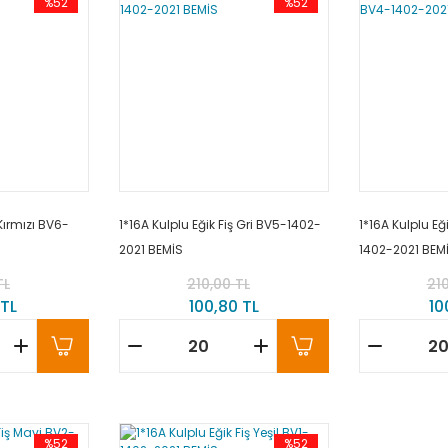
%52
%52
 Kırmızı BV6-
1*16A Kulplu Eğik Fiş Gri BV5-1402-
1*16A Kulplu E
2021 BEMİS
1402-2021 BEM
TL
210,00 TL
210
 TL
100,80 TL
10
%52
%52