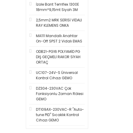
İzole Bant Temflex 1300E
18mm*9,15mt Siyah 3M
2,5mm2 MRK SERİSİ VİDALI
RAY KLEMENS ONKA
MA111 Mandallı Anahtar
On-Off SPST 2 Vidalı EMAS
ODB21-PG16 POLYAMİD PG
DİŞ GEÇMELİ RAKOR SİYAH
ORTAÇ
UC107-24V-S Üniversal
Kontrol Cihazı GEMO
DZ304-230VAC Çok
Fonksiyonlu Zaman Rölesi
GEMO
DT109AX-230VAC-R ''Auto-
tune PID'' Sıcaklık Kontrol
Cihazı GEMO