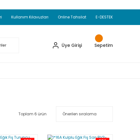
Adet Alımlarda Sepette Ekstra %5 İskonto...
okupul Ürünlerinde 250 Adet Alımlarda Sepette
ri
Kullanım Kılavuzları
Online Tahsilat
E-DESTEK
ve Üzeri EMKO Ürünleri Alışverişlerinizde Sepette
pette Ekstra %10 İskonto...
Üye Girişi
Sepetim
Toplam 6 ürün