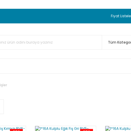
 BEDAVA
TC Standart Bayonet J Tip Termokupul Ürünlerinde 50 
nizde Sepette %5 EK İNDİRİM...
TC Standart Bayonet J Tip Term
Fiyat Listele
ünleri Alışverişlerinizde Sepette %3 EK İNDİRİM...
50.000,00TL 
 Bayonet J Tip Termokupul Ürünlerinde 100 Adet Alımlarda Se
şler