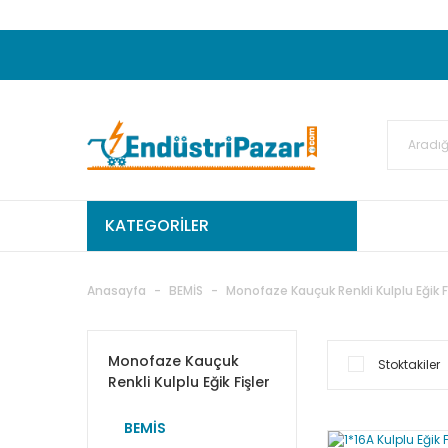
20.000TL ve Üzeri Alışverişlerinizde KARGO
50.000,00TL ve Üzeri EMKO Ürünleri Alışverişleri
Ekstra %15 İskonto...
50.000,00TL ve Üzeri GEMO Ür
%5 EK İNDİRİM...
TC Standart
KATEGORİLER
Anasayfa
BEMİS
Monofaze Kauçuk Renkli Kulplu Eğik Fi
Monofaze Kauçuk
Stoktakiler
Renkli Kulplu Eğik Fişler
BEMİS