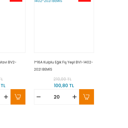
ş Mavi BV2-
1*16A Kulplu Eğik Fiş Yeşil BV1-1402-
2021 BEMİS
TL
210,00 TL
 TL
100,80 TL