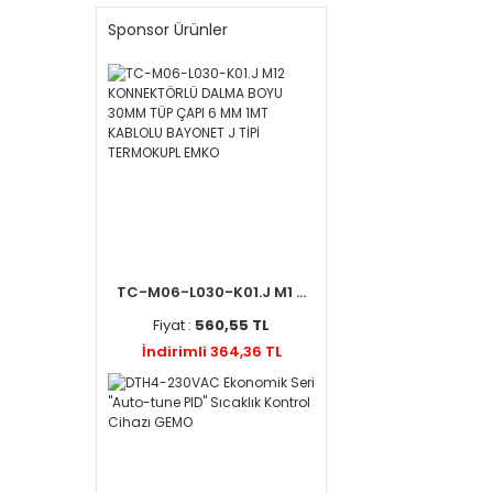
Sponsor Ürünler
TC-M06-L030-K01.J M1 ...
Fiyat :
560,55 TL
İndirimli 364,36 TL