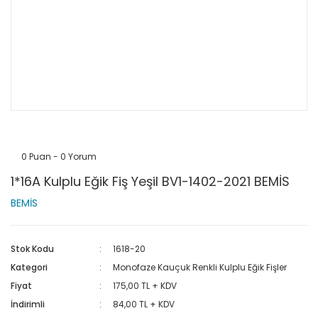
0 Puan - 0 Yorum
1*16A Kulplu Eğik Fiş Yeşil BV1-1402-2021 BEMİS
BEMİS
Stok Kodu
1618-20
Kategori
Monofaze Kauçuk Renkli Kulplu Eğik Fişler
Fiyat
175,00 TL + KDV
İndirimli
84,00 TL + KDV