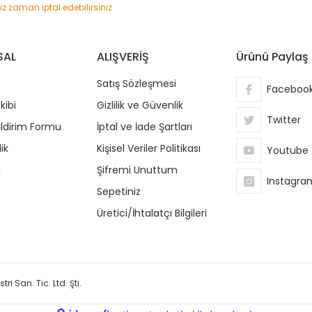
niz zaman iptal edebilirsiniz
SAL
ALIŞVERİŞ
Ürünü Paylaş
Satış Sözleşmesi
Faceboo
kibi
Gizlilik ve Güvenlik
Twitter
ildirim Formu
İptal ve İade Şartları
ik
Kişisel Veriler Politikası
Youtube
i
Şifremi Unuttum
Instagra
Sepetiniz
Üretici/İhtalatçı Bilgileri
ri San. Tic. Ltd. Şti.