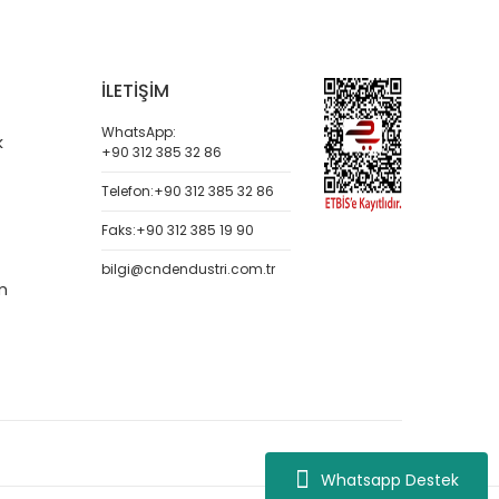
İLETİŞİM
WhatsApp:
k
+90 312 385 32 86
Telefon:
+90 312 385 32 86
Faks:
+90 312 385 19 90
bilgi@cndendustri.com.tr
m
Whatsapp Destek