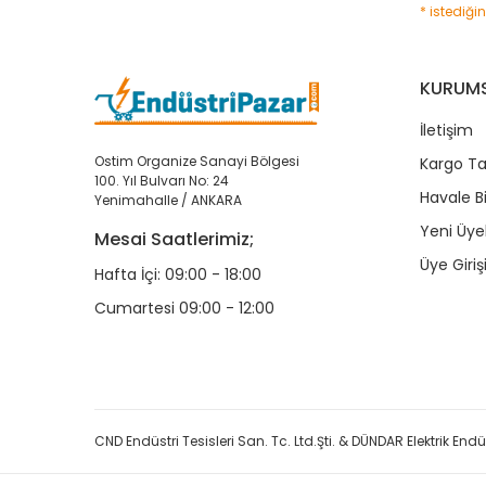
* istediği
KURUM
İletişim
Ostim Organize Sanayi Bölgesi
Kargo Ta
100. Yıl Bulvarı No: 24
Havale B
Yenimahalle / ANKARA
Yeni Üyel
Mesai Saatlerimiz;
Üye Giriş
Hafta İçi: 09:00 - 18:00
Cumartesi 09:00 - 12:00
CND Endüstri Tesisleri San. Tc. Ltd.Şti. & DÜNDAR Elektrik Endüst