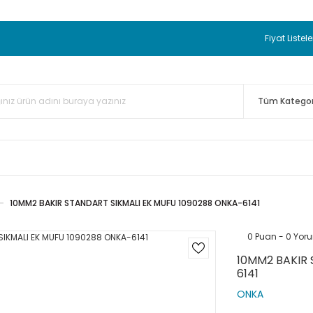
 BEDAVA
TC Standart Bayonet J Tip Termokupul Ürünlerinde 50 
nizde Sepette %5 EK İNDİRİM...
TC Standart Bayonet J Tip Term
Fiyat Listele
ünleri Alışverişlerinizde Sepette %3 EK İNDİRİM...
50.000,00TL 
 Bayonet J Tip Termokupul Ürünlerinde 100 Adet Alımlarda Se
10MM2 BAKIR STANDART SIKMALI EK MUFU 1090288 ONKA-6141
0 Puan - 0 Yor
10MM2 BAKIR 
6141
ONKA