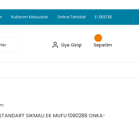
Adet Alımlarda Sepette Ekstra %5 İskonto...
okupul Ürünlerinde 250 Adet Alımlarda Sepette
ri
Kullanım Kılavuzları
Online Tahsilat
E-DESTEK
ve Üzeri EMKO Ürünleri Alışverişlerinizde Sepette
pette Ekstra %10 İskonto...
Üye Girişi
Sepetim
um
STANDART SIKMALI EK MUFU 1090288 ONKA-