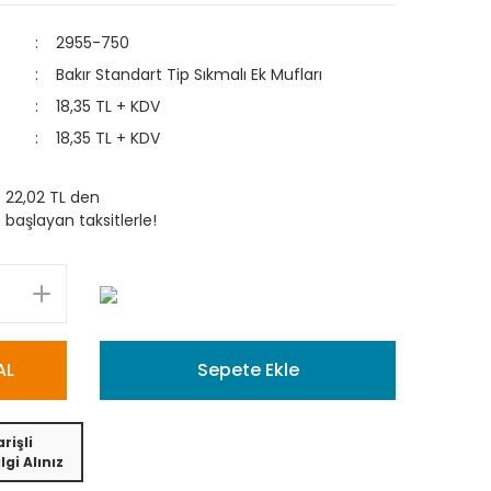
2955-750
Bakır Standart Tip Sıkmalı Ek Mufları
18,35 TL + KDV
18,35 TL + KDV
22,02 TL den
başlayan taksitlerle!
AL
Sepete Ekle
rişli
lgi Alınız