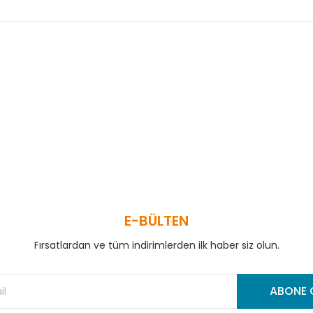
 ve diğer konularda yetersiz gördüğünüz noktaları öneri formunu kullanar
Bu ürüne ilk yorumu siz yapın!
Yorum Yaz
E-BÜLTEN
Fırsatlardan ve tüm indirimlerden ilk haber siz olun.
Gönder
ABONE 