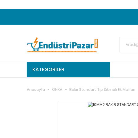
20.000TL ve Üzeri Alışverişlerinizde KARGO
50.000,00TL ve Üzeri EMKO Ürünleri Alışverişleri
Ekstra %15 İskonto...
50.000,00TL ve Üzeri GEMO Ür
%5 EK İNDİRİM...
TC Standart
KATEGORİLER
Anasayfa
ONKA
Bakır Standart Tip Sıkmalı Ek Mufları