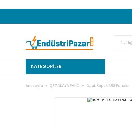
20.000TL ve Üzeri Alışverişlerinizde KARGO
50.000,00TL ve Üzeri EMKO Ürünleri Alışverişleri
Ekstra %15 İskonto...
50.000,00TL ve Üzeri GEMO Ür
%5 EK İNDİRİM...
TC Standart
KATEGORİLER
Anasayfa
ÇETİNKAYA PANO
Opak Kapak ABS Panolar