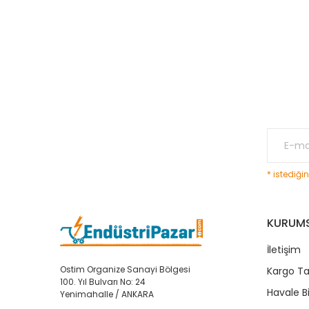
Ürün fiyatı diğer sitelerden daha pahalı.
Bu ürüne benzer farklı alternatifler olmalı.
* istediği
KURUM
İletişim
Ostim Organize Sanayi Bölgesi
Kargo Ta
100. Yıl Bulvarı No: 24
Havale B
Yenimahalle / ANKARA