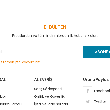
E-BÜLTEN
Fırsatlardan ve tüm indirimlerden ilk haber siz olun.
Gönder
ABONE 
niz zaman iptal edebilirsiniz
SAL
ALIŞVERİŞ
Ürünü Paylaş
Satış Sözleşmesi
Faceboo
kibi
Gizlilik ve Güvenlik
Twitter
ildirim Formu
İptal ve İade Şartları