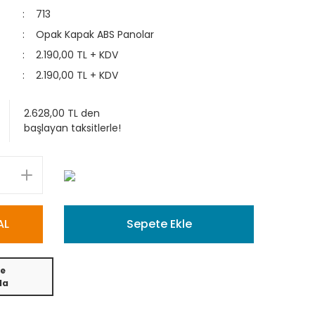
713
Opak Kapak ABS Panolar
2.190,00 TL + KDV
2.190,00 TL + KDV
2.628,00 TL den
başlayan taksitlerle!
AL
Sepete Ekle
e
da