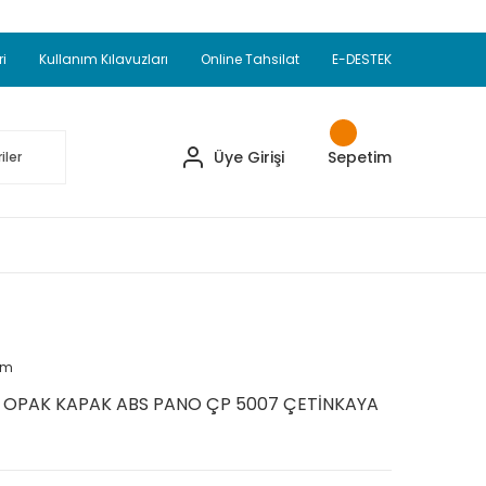
Adet Alımlarda Sepette Ekstra %5 İskonto...
okupul Ürünlerinde 250 Adet Alımlarda Sepette
ri
Kullanım Kılavuzları
Online Tahsilat
E-DESTEK
ve Üzeri EMKO Ürünleri Alışverişlerinizde Sepette
pette Ekstra %10 İskonto...
Üye Girişi
Sepetim
um
M OPAK KAPAK ABS PANO ÇP 5007 ÇETİNKAYA