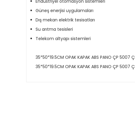
Endüstriyel otomasyon sistemleri
Güneş enerjisi uygulamaları
Dış mekan elektrik tesisatları
Su arıtma tesisleri
Telekom altyapı sistemleri
35*50*19.5CM OPAK KAPAK ABS PANO ÇP 5007 Ç
35*50*19.5CM OPAK KAPAK ABS PANO ÇP 5007 Ç
Bu ürünün fiyat bilgisi, resim, ürün açıklamalarında
Görüş ve önerileriniz için teşekkür ederiz.
Ürün resmi kalitesiz, bozuk veya görüntülenemiyor.
Ürün açıklamasında eksik bilgiler bulunuyor.
Ürün bilgilerinde hatalar bulunuyor.