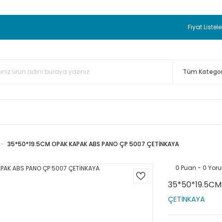
 BEDAVA
TC Standart Bayonet J Tip Termokupul Ürünlerinde 50 
nizde Sepette %5 EK İNDİRİM...
TC Standart Bayonet J Tip Term
Fiyat Listele
ünleri Alışverişlerinizde Sepette %3 EK İNDİRİM...
50.000,00TL 
 Bayonet J Tip Termokupul Ürünlerinde 100 Adet Alımlarda Se
35*50*19.5CM OPAK KAPAK ABS PANO ÇP 5007 ÇETİNKAYA
0 Puan - 0 Yor
35*50*19.5C
ÇETİNKAYA