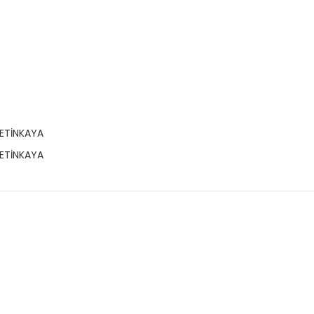
ETİNKAYA
ETİNKAYA
 ve diğer konularda yetersiz gördüğünüz noktaları öneri formunu kullanar
Bu ürüne ilk yorumu siz yapın!
Yorum Yaz