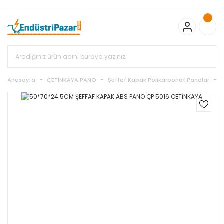
20.000TL ve Üzeri Alışverişlerinizde KARGO BEDAVA
TC Standart
Bayonet J Tip Termokupul Ürünlerinde 50 Adet Alımlarda
Sepette Ekstra %5 İskonto...
50.000,00TL ve Üzeri EMKO Ürünleri
Alışverişlerinizde Sepette %5 EK İNDİRİM...
TC Standart Bayonet J
Tip Termokupul Ürünlerinde 250 Adet Alımlarda Sepette Ekstra
%15 İskonto...
50.000,00TL ve Üzeri GEMO Ürünleri
Alışverişlerinizde Sepette %3 EK İNDİRİM...
50.000,00TL ve Üzeri
EMKO Ürünleri Alışverişlerinizde Sepette %5 EK İNDİRİM...
TC
Anasayfa
ÇETİNKAYA PANO
Şeffaf Kapak Polikarbonat Panolar
Standart Bayonet J Tip Termokupul Ürünlerinde 100 Adet
Alımlarda Sepette Ekstra %10 İskonto...