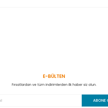
 ve diğer konularda yetersiz gördüğünüz noktaları öneri formunu kullanar
Bu ürüne ilk yorumu siz yapın!
Yorum Yaz
E-BÜLTEN
Fırsatlardan ve tüm indirimlerden ilk haber siz olun.
Gönder
ABONE 