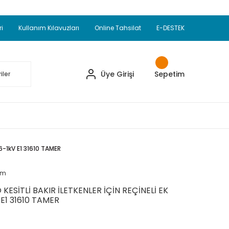
Adet Alımlarda Sepette Ekstra %5 İskonto...
okupul Ürünlerinde 250 Adet Alımlarda Sepette
ri
Kullanım Kılavuzları
Online Tahsilat
E-DESTEK
ve Üzeri EMKO Ürünleri Alışverişlerinizde Sepette
pette Ekstra %10 İskonto...
Üye Girişi
Sepetim
,6-1kV E1 31610 TAMER
um
 KESİTLİ BAKIR İLETKENLER İÇİN REÇİNELİ EK
E1 31610 TAMER