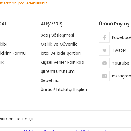
niz zaman iptal edebilirsiniz
SAL
ALIŞVERİŞ
Ürünü Paylaş
Satış Sözleşmesi
Faceboo
kibi
Gizlilik ve Güvenlik
Twitter
ildirim Formu
İptal ve İade Şartları
ik
Kişisel Veriler Politikası
Youtube
i
Şifremi Unuttum
Instagra
Sepetiniz
Üretici/İhtalatçı Bilgileri
ri San. Tic. Ltd. Şti.