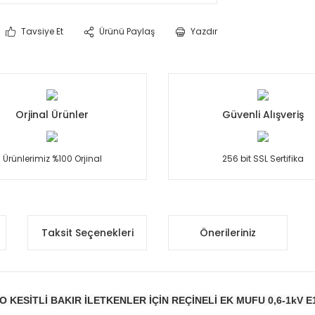
Tavsiye Et
Ürünü Paylaş
Yazdır
Orjinal Ürünler
Güvenli Alışveriş
Ürünlerimiz %100 Orjinal
256 bit SSL Sertifika
Taksit Seçenekleri
Önerileriniz
O KESİTLİ BAKIR İLETKENLER İÇİN REÇİNELİ EK MUFU 0,6-1kV E