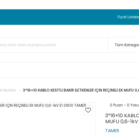
 BEDAVA
TC Standart Bayonet J Tip Termokupul Ürünlerinde 50 
nizde Sepette %5 EK İNDİRİM...
TC Standart Bayonet J Tip Term
Fiyat Listele
ünleri Alışverişlerinizde Sepette %3 EK İNDİRİM...
50.000,00TL 
 Bayonet J Tip Termokupul Ürünlerinde 100 Adet Alımlarda Se
Ek Mufları
3*16+10 KABLO KESİTLİ BAKIR İLETKENLER İÇİN REÇİNELİ EK MUFU 0
0 Puan - 0 Yor
3*16+10 KABLO
MUFU 0,6-1kV 
TAMER