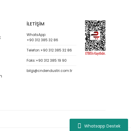
İLETİŞİM
WhatsApp:
k
+90 312 385 32 86
Telefon:
+90 312 385 32 86
Faks:
+90 312 385 19 90
bilgi@cndendustri.com.tr
m
Whatsapp Destek