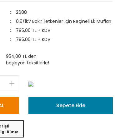
2688
0,6/1kV Bakır İletkenler İçin Reçineli Ek Mufları
795,00 TL + KDV
795,00 TL + KDV
954,00 TL den
başlayan taksitlerle!
AL
Sepete Ekle
rişli
lgi Alınız