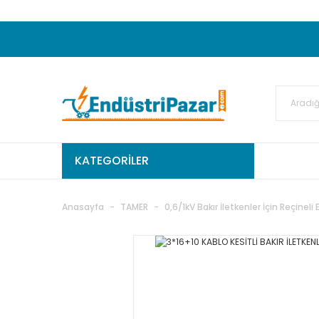
20.000TL ve Üzeri Alışverişlerinizde KARGO
50.000,00TL ve Üzeri EMKO Ürünleri Alışverişleri
Ekstra %15 İskonto...
50.000,00TL ve Üzeri GEMO Ür
%5 EK İNDİRİM...
TC Standart
KATEGORİLER
Anasayfa
TAMER
0,6/1kV Bakır İletkenler İçin Reçineli 