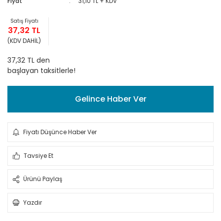
Fiyat
31,10 TL + KDV
Satış Fiyatı
37,32 TL
(KDV DAHİL)
37,32 TL den
başlayan taksitlerle!
Gelince Haber Ver
Fiyatı Düşünce Haber Ver
Tavsiye Et
Ürünü Paylaş
Yazdır