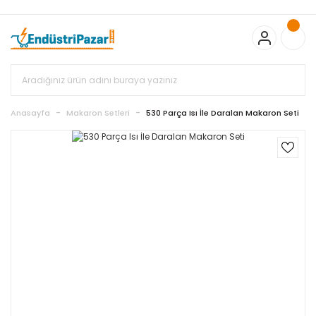
20.000TL ve Üzeri Alışverişlerinizde KARGO BEDAVA
TC Standart
Bayonet J Tip Termokupul Ürünlerinde 50 Adet Alımlarda
Sepette Ekstra %5 İskonto...
50.000,00TL ve Üzeri EMKO Ürünleri
Alışverişlerinizde Sepette %5 EK İNDİRİM...
TC Standart Bayonet J
Tip Termokupul Ürünlerinde 250 Adet Alımlarda Sepette Ekstra
%15 İskonto...
50.000,00TL ve Üzeri GEMO Ürünleri
Alışverişlerinizde Sepette %3 EK İNDİRİM...
50.000,00TL ve Üzeri
EMKO Ürünleri Alışverişlerinizde Sepette %5 EK İNDİRİM...
TC
Anasayfa
Makaron Setleri
530 Parça Isı İle Daralan Makaron Seti
Standart Bayonet J Tip Termokupul Ürünlerinde 100 Adet
Alımlarda Sepette Ekstra %10 İskonto...