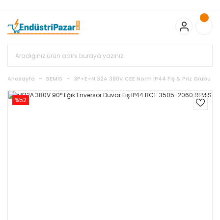
20.000TL ve Üzeri Alışverişlerinizde KARGO BEDAVA
TC Standart
Bayonet J Tip Termokupul Ürünlerinde 50 Adet Alımlarda
Sepette Ekstra %5 İskonto...
50.000,00TL ve Üzeri EMKO Ürünleri
Alışverişlerinizde Sepette %5 EK İNDİRİM...
TC Standart Bayonet J
Tip Termokupul Ürünlerinde 250 Adet Alımlarda Sepette Ekstra
%15 İskonto...
50.000,00TL ve Üzeri GEMO Ürünleri
Alışverişlerinizde Sepette %3 EK İNDİRİM...
50.000,00TL ve Üzeri
EMKO Ürünleri Alışverişlerinizde Sepette %5 EK İNDİRİM...
TC
Anasayfa
BEMİS
3P+E+N 32A 380V CEE Norm IP44 Fiş & Priz Grubu
Standart Bayonet J Tip Termokupul Ürünlerinde 100 Adet
Alımlarda Sepette Ekstra %10 İskonto...
%52