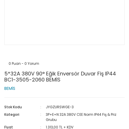
0 Puan - 0 Yorum
5*32A 380V 90° Eğik Enversör Duvar Fiş IP44
BC1-3505-2060 BEMİS
BEMİS
Stok Kodu
JYGZURSWGE-3
Kategori
3P+E+N 32A 380V CEE Norm IP44 Fiş & Priz
Grubu
Fiyat
1.313,00 TL + KDV