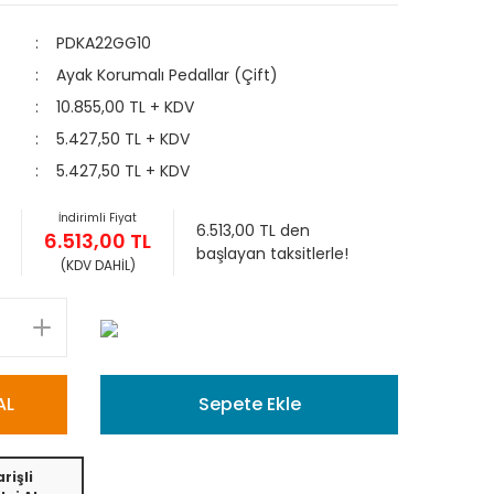
PDKA22GG10
Ayak Korumalı Pedallar (Çift)
10.855,00 TL + KDV
5.427,50 TL + KDV
5.427,50 TL + KDV
İndirimli Fiyat
6.513,00 TL den
6.513,00 TL
başlayan taksitlerle!
(KDV DAHİL)
AL
Sepete Ekle
rişli