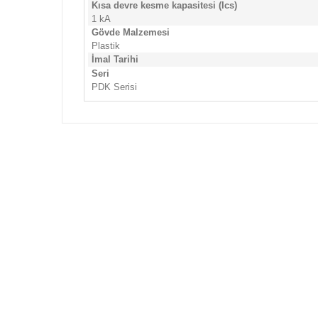
Kısa devre kesme kapasitesi (Ics)
1 kA
Gövde Malzemesi
Plastik
İmal Tarihi
Seri
PDK Serisi
Bu ürünün fiyat bilgisi, resim, ürün açıklamalarında
Görüş ve önerileriniz için teşekkür ederiz.
Ürün resmi kalitesiz, bozuk veya görüntülenemiyor.
Ürün açıklamasında eksik bilgiler bulunuyor.
Ürün bilgilerinde hatalar bulunuyor.
Ürün fiyatı diğer sitelerden daha pahalı.
Bu ürüne benzer farklı alternatifler olmalı.