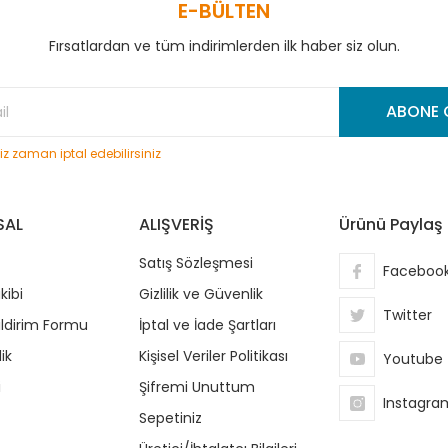
E-BÜLTEN
Fırsatlardan ve tüm indirimlerden ilk haber siz olun.
Gönder
ABONE 
niz zaman iptal edebilirsiniz
SAL
ALIŞVERİŞ
Ürünü Paylaş
Satış Sözleşmesi
Faceboo
kibi
Gizlilik ve Güvenlik
Twitter
ildirim Formu
İptal ve İade Şartları
ik
Kişisel Veriler Politikası
Youtube
i
Şifremi Unuttum
Instagra
Sepetiniz