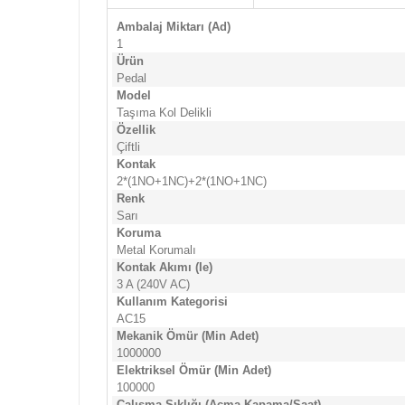
Ambalaj Miktarı (Ad)
1
Ürün
Pedal
Model
Taşıma Kol Delikli
Özellik
Çiftli
Kontak
2*(1NO+1NC)+2*(1NO+1NC)
Renk
Sarı
Koruma
Metal Korumalı
Kontak Akımı (Ie)
3 A (240V AC)
Kullanım Kategorisi
AC15
Mekanik Ömür (Min Adet)
1000000
Elektriksel Ömür (Min Adet)
100000
Çalışma Sıklığı (Açma Kapama/Saat)