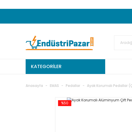
20.000TL ve Üzeri Alışverişlerinizde KARGO
50.000,00TL ve Üzeri EMKO Ürünleri Alışverişleri
Ekstra %15 İskonto...
50.000,00TL ve Üzeri GEMO Ür
%5 EK İNDİRİM...
TC Standart
KATEGORİLER
Anasayfa
EMAS
Pedallar
Ayak Korumalı Pedallar (Ç
%50