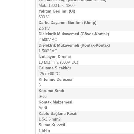
Mek. 1800 Elk. 1200
Yalıtım Gerilimi (Ui)
300 V
Darbe Dayanım Gerilimi (Uimp)
2.5 kV
Dielektrik Mukavemeti (Gövde-Kontak)
2.500V AC
Dielektrik Mukavemeti (Kontak-Kontak)
1.500V AC
İzolasyon Direnci
10 MΩ min. (500V DC)
Çalışma Sıcaklığı
-25 / +80 °C
Kirlenme Derecesi
3
Koruma Sınıfı
IP65
Kontak Malzemesi
AgNi
Kablo Bağlantı Kesiti
1.5-2.5 mm2
Sıkma Kuvveti
1.5Nm