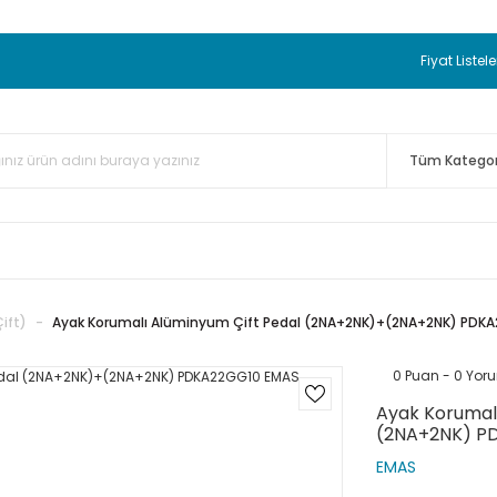
 BEDAVA
TC Standart Bayonet J Tip Termokupul Ürünlerinde 50 
nizde Sepette %5 EK İNDİRİM...
TC Standart Bayonet J Tip Term
Fiyat Listele
ünleri Alışverişlerinizde Sepette %3 EK İNDİRİM...
50.000,00TL 
 Bayonet J Tip Termokupul Ürünlerinde 100 Adet Alımlarda Se
ift)
Ayak Korumalı Alüminyum Çift Pedal (2NA+2NK)+(2NA+2NK) PDK
0 Puan - 0 Yor
Ayak Korumal
(2NA+2NK) P
EMAS