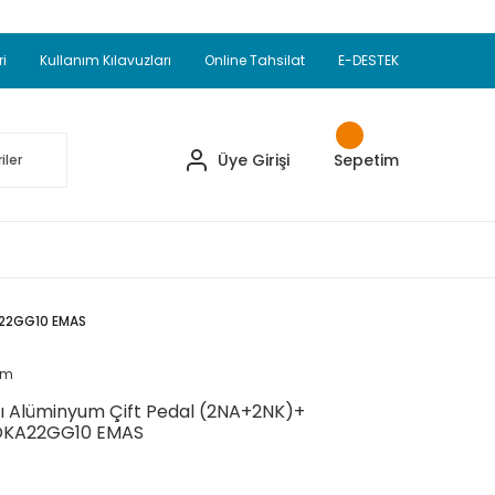
Adet Alımlarda Sepette Ekstra %5 İskonto...
okupul Ürünlerinde 250 Adet Alımlarda Sepette
ri
Kullanım Kılavuzları
Online Tahsilat
E-DESTEK
ve Üzeri EMKO Ürünleri Alışverişlerinizde Sepette
pette Ekstra %10 İskonto...
Üye Girişi
Sepetim
A22GG10 EMAS
um
ı Alüminyum Çift Pedal (2NA+2NK)+
DKA22GG10 EMAS