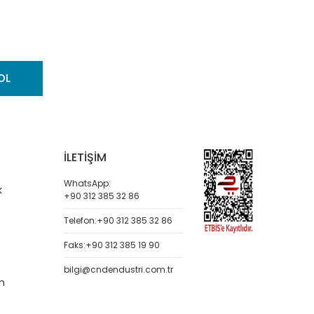
OL
İLETİŞİM
WhatsApp:
k
+90 312 385 32 86
Telefon:
+90 312 385 32 86
Faks:
+90 312 385 19 90
bilgi@cndendustri.com.tr
m