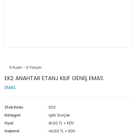
0 Puan - 0 Yorum
EK2 ANAHTAR ETANJ KILIF GENİŞ EMAS
EMAS
Stok Kodu
502
Kategori
Işıklı Siviçler
Fiyat
81,00 TL + KDV
İndirimli
40,50 TL + KDV