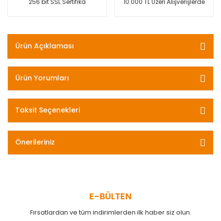
256 bit SSL Sertifika
10.000 TL Üzeri Alışverişlerde
Ürün Açıklaması
Ürün Yorumları
Taksit Seçenekleri
Önerileriniz
E-BÜLTEN
Fırsatlardan ve tüm indirimlerden ilk haber siz olun.