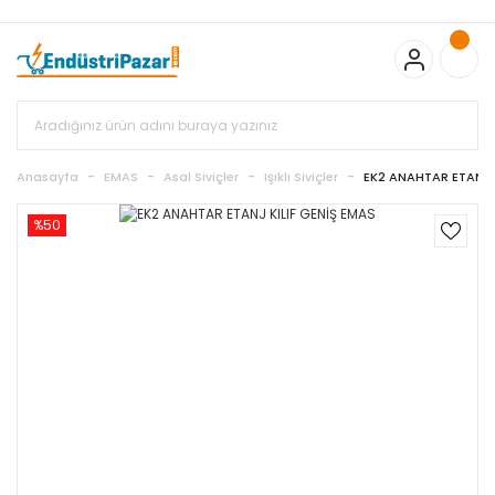
20.000TL ve Üzeri Alışverişlerinizde KARGO BEDAVA
TC Standart
Bayonet J Tip Termokupul Ürünlerinde 50 Adet Alımlarda
Sepette Ekstra %5 İskonto...
50.000,00TL ve Üzeri EMKO Ürünleri
Alışverişlerinizde Sepette %5 EK İNDİRİM...
TC Standart Bayonet J
Tip Termokupul Ürünlerinde 250 Adet Alımlarda Sepette Ekstra
%15 İskonto...
50.000,00TL ve Üzeri GEMO Ürünleri
Alışverişlerinizde Sepette %3 EK İNDİRİM...
50.000,00TL ve Üzeri
EMKO Ürünleri Alışverişlerinizde Sepette %5 EK İNDİRİM...
TC
Anasayfa
EMAS
Asal Siviçler
Işıklı Siviçler
EK2 ANAHTAR ETANJ K
Standart Bayonet J Tip Termokupul Ürünlerinde 100 Adet
Alımlarda Sepette Ekstra %10 İskonto...
%50