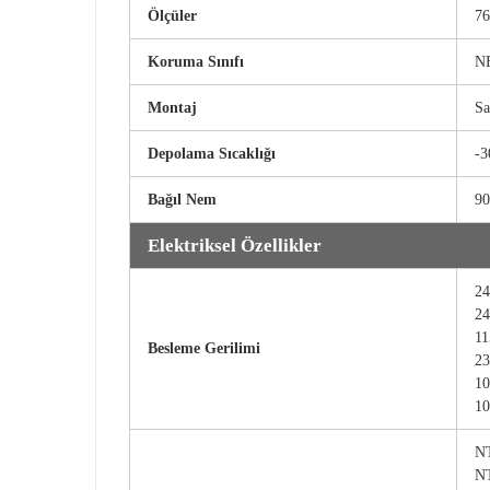
Ölçüler
7
Koruma Sınıfı
NE
Montaj
Sa
Depolama Sıcaklığı
-3
Bağıl Nem
90
Elektriksel Özellikler
24
24
11
Besleme Gerilimi
23
10
10
N
NT