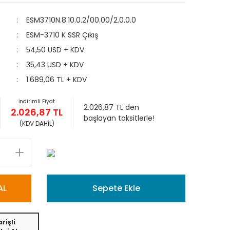
ESM3710N.8.10.0.2/00.00/2.0.0.0
ESM-3710 K SSR Çıkış
54,50 USD + KDV
35,43 USD + KDV
1.689,06 TL + KDV
İndirimli Fiyat
2.026,87 TL den
2.026,87 TL
başlayan taksitlerle!
(KDV DAHİL)
AL
Sepete Ekle
rişli