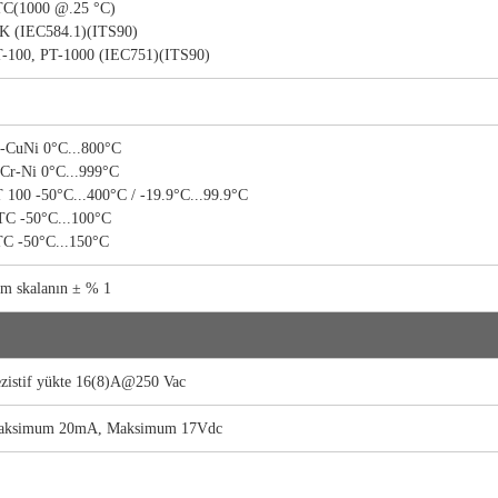
C(1000 @.25 °C)
 K (IEC584.1)(ITS90)
-100, PT-1000 (IEC751)(ITS90)
-CuNi 0°C...800°C
Cr-Ni 0°C...999°C
 100 -50°C...400°C / -19.9°C...99.9°C
C -50°C...100°C
C -50°C...150°C
m skalanın ± % 1
zistif yükte 16(8)A@250 Vac
aksimum 20mA, Maksimum 17Vdc