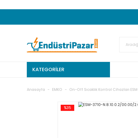
20.000TL ve Üzeri Alışverişlerinizde KARGO
50.000,00TL ve Üzeri EMKO Ürünleri Alışverişleri
Ekstra %15 İskonto...
50.000,00TL ve Üzeri GEMO Ür
%5 EK İNDİRİM...
TC Standart
KATEGORİLER
Anasayfa
EMKO
On-Off Sıcaklık Kontrol Cihazları ESM
%35