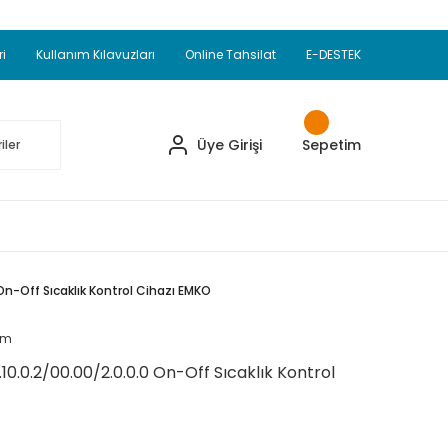
Adet Alımlarda Sepette Ekstra %5 İskonto...
okupul Ürünlerinde 250 Adet Alımlarda Sepette
ri
Kullanım Kılavuzları
Online Tahsilat
E-DESTEK
ve Üzeri EMKO Ürünleri Alışverişlerinizde Sepette
pette Ekstra %10 İskonto...
Üye Girişi
Sepetim
On-Off Sıcaklık Kontrol Cihazı EMKO
um
10.0.2/00.00/2.0.0.0 On-Off Sıcaklık Kontrol