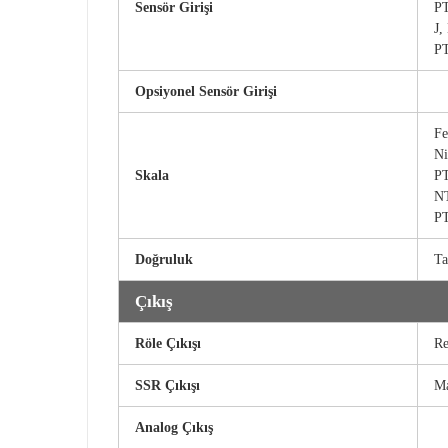
Sensör Girişi
PT
J,
PT
Opsiyonel Sensör Girişi
Fe
Ni
Skala
PT
NT
PT
Doğruluk
Ta
Çıkış
Röle Çıkışı
Re
SSR Çıkışı
M
Analog Çıkış