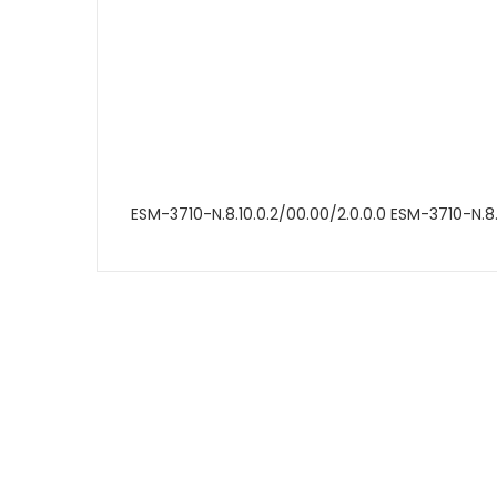
ESM-3710-N.8.10.0.2/00.00/2.0.0.0 ESM-3710-N.8.
Bu ürünün fiyat bilgisi, resim, ürün açıklamalarında
Görüş ve önerileriniz için teşekkür ederiz.
Ürün resmi kalitesiz, bozuk veya görüntülenemiyor.
Ürün açıklamasında eksik bilgiler bulunuyor.
Ürün bilgilerinde hatalar bulunuyor.
Ürün fiyatı diğer sitelerden daha pahalı.