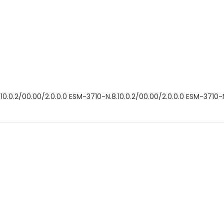
10.0.2/00.00/2.0.0.0 ESM-3710-N.8.10.0.2/00.00/2.0.0.0 ESM-3710-N
 ve diğer konularda yetersiz gördüğünüz noktaları öneri formunu kullanar
Bu ürüne ilk yorumu siz yapın!
Yorum Yaz