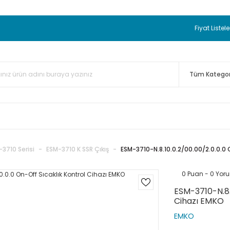
 BEDAVA
TC Standart Bayonet J Tip Termokupul Ürünlerinde 50 
nizde Sepette %5 EK İNDİRİM...
TC Standart Bayonet J Tip Term
Fiyat Listele
ünleri Alışverişlerinizde Sepette %3 EK İNDİRİM...
50.000,00TL 
 Bayonet J Tip Termokupul Ürünlerinde 100 Adet Alımlarda Se
-3710 Serisi
ESM-3710 K SSR Çıkış
ESM-3710-N.8.10.0.2/00.00/2.0.0.0 
0 Puan - 0 Yor
ESM-3710-N.8.
Cihazı EMKO
EMKO