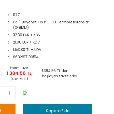
977
(RT) Bayonet Tip PT-100 Termorezistanslar
(Ø 8MM)
32,30 EUR + KDV
21,00 EUR + KDV
1.153,80 TL + KDV
8682817109514
İndirimli Fiyat
1.384,56 TL den
1.384,56 TL
başlayan taksitlerle!
(KDV DAHİL)
AL
Sepete Ekle