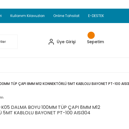
Adet Alımlarda Sepette Ekstra %5 İskonto...
okupul Ürünlerinde 250 Adet Alımlarda Sepette
ri
Kullanım Kılavuzları
Online Tahsilat
E-DESTEK
ve Üzeri EMKO Ürünleri Alışverişlerinizde Sepette
pette Ekstra %10 İskonto...
Üye Girişi
Sepetim
00MM TÜP ÇAPI 8MM M12 KONNEKTÖRLÜ 5MT KABLOLU BAYONET PT-100 AISI
um
-K05 DALMA BOYU 100MM TÜP ÇAPI 8MM M12
 5MT KABLOLU BAYONET PT-100 AISI304