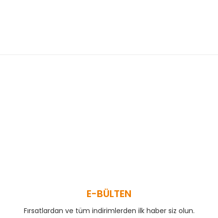
 ve diğer konularda yetersiz gördüğünüz noktaları öneri formunu kullanar
Bu ürüne ilk yorumu siz yapın!
Yorum Yaz
E-BÜLTEN
Fırsatlardan ve tüm indirimlerden ilk haber siz olun.