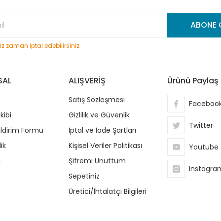
Gönder
ABONE 
niz zaman iptal edebilirsiniz
SAL
ALIŞVERİŞ
Ürünü Paylaş
Satış Sözleşmesi
Faceboo
kibi
Gizlilik ve Güvenlik
Twitter
ildirim Formu
İptal ve İade Şartları
ik
Kişisel Veriler Politikası
Youtube
i
Şifremi Unuttum
Instagra
Sepetiniz
Üretici/İhtalatçı Bilgileri