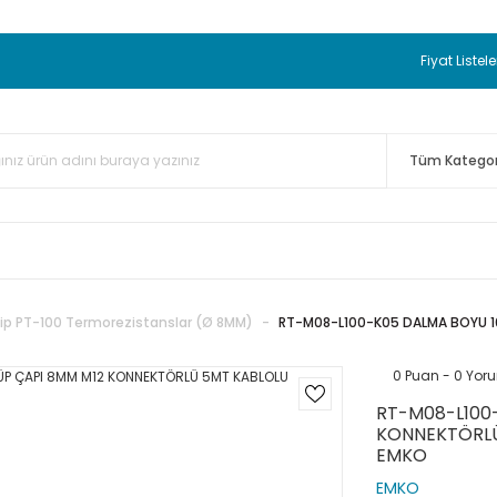
 BEDAVA
TC Standart Bayonet J Tip Termokupul Ürünlerinde 50 
nizde Sepette %5 EK İNDİRİM...
TC Standart Bayonet J Tip Term
Fiyat Listele
ünleri Alışverişlerinizde Sepette %3 EK İNDİRİM...
50.000,00TL 
 Bayonet J Tip Termokupul Ürünlerinde 100 Adet Alımlarda Se
ip PT-100 Termorezistanslar (Ø 8MM)
RT-M08-L100-K05 DALMA BOYU 1
0 Puan - 0 Yor
RT-M08-L100
KONNEKTÖRLÜ
EMKO
EMKO