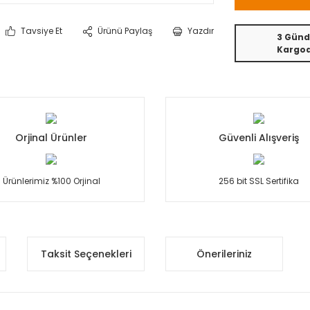
Tavsiye Et
Ürünü Paylaş
Yazdır
3 Günd
Kargo
Orjinal Ürünler
Güvenli Alışveriş
Ürünlerimiz %100 Orjinal
256 bit SSL Sertifika
Taksit Seçenekleri
Önerileriniz