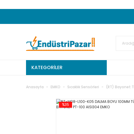
20.000TL ve Üzeri Alışverişlerinizde KARGO
50.000,00TL ve Üzeri EMKO Ürünleri Alışverişleri
Ekstra %15 İskonto...
50.000,00TL ve Üzeri GEMO Ür
%5 EK İNDİRİM...
TC Standart
KATEGORİLER
Anasayfa
EMKO
Sıcaklık Sensörleri
(RT) Bayonet T
%35