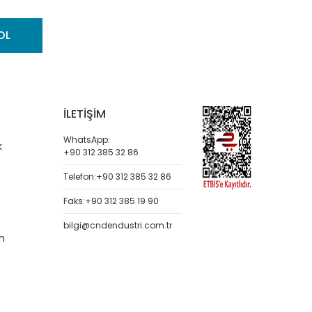
OL
İLETİŞİM
WhatsApp:
k
+90 312 385 32 86
Telefon:
+90 312 385 32 86
Faks:
+90 312 385 19 90
bilgi@cndendustri.com.tr
m