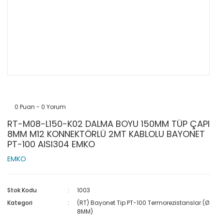
0 Puan - 0 Yorum
RT-M08-L150-K02 DALMA BOYU 150MM TÜP ÇAPI
8MM M12 KONNEKTÖRLÜ 2MT KABLOLU BAYONET
PT-100 AISI304 EMKO
EMKO
Stok Kodu
1003
Kategori
(RT) Bayonet Tip PT-100 Termorezistanslar (Ø
8MM)