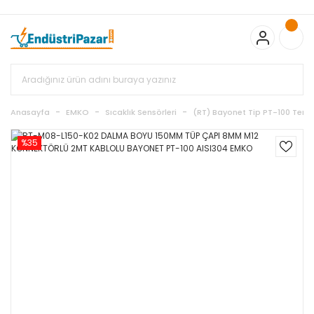
20.000TL ve Üzeri Alışverişlerinizde KARGO BEDAVA
TC Standart
Bayonet J Tip Termokupul Ürünlerinde 50 Adet Alımlarda
Sepette Ekstra %5 İskonto...
50.000,00TL ve Üzeri EMKO Ürünleri
Alışverişlerinizde Sepette %5 EK İNDİRİM...
TC Standart Bayonet J
Tip Termokupul Ürünlerinde 250 Adet Alımlarda Sepette Ekstra
%15 İskonto...
50.000,00TL ve Üzeri GEMO Ürünleri
Alışverişlerinizde Sepette %3 EK İNDİRİM...
50.000,00TL ve Üzeri
EMKO Ürünleri Alışverişlerinizde Sepette %5 EK İNDİRİM...
TC
Anasayfa
EMKO
Sıcaklık Sensörleri
(RT) Bayonet Tip PT-100 Term
Standart Bayonet J Tip Termokupul Ürünlerinde 100 Adet
Alımlarda Sepette Ekstra %10 İskonto...
%35