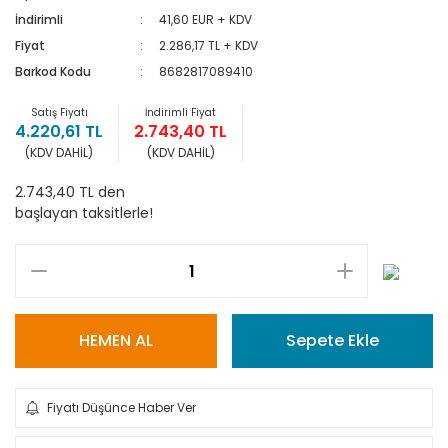
İndirimli
41,60 EUR + KDV
Fiyat
2.286,17 TL + KDV
Barkod Kodu
8682817089410
Satış Fiyatı
İndirimli Fiyat
4.220,61 TL
2.743,40 TL
(KDV DAHİL)
(KDV DAHİL)
2.743,40 TL den
başlayan taksitlerle!
HEMEN AL
Sepete Ekle
Fiyatı Düşünce Haber Ver