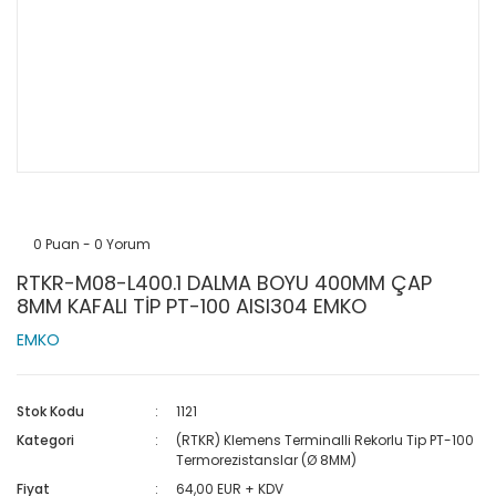
0 Puan - 0 Yorum
RTKR-M08-L400.1 DALMA BOYU 400MM ÇAP
8MM KAFALI TİP PT-100 AISI304 EMKO
EMKO
Stok Kodu
1121
Kategori
(RTKR) Klemens Terminalli Rekorlu Tip PT-100
Termorezistanslar (Ø 8MM)
Fiyat
64,00 EUR + KDV