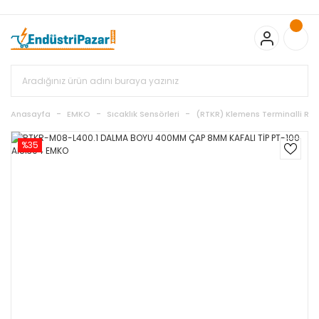
20.000TL ve Üzeri Alışverişlerinizde KARGO BEDAVA
TC Standart
Bayonet J Tip Termokupul Ürünlerinde 50 Adet Alımlarda
Sepette Ekstra %5 İskonto...
50.000,00TL ve Üzeri EMKO Ürünleri
Alışverişlerinizde Sepette %5 EK İNDİRİM...
TC Standart Bayonet J
Tip Termokupul Ürünlerinde 250 Adet Alımlarda Sepette Ekstra
%15 İskonto...
50.000,00TL ve Üzeri GEMO Ürünleri
Alışverişlerinizde Sepette %3 EK İNDİRİM...
50.000,00TL ve Üzeri
EMKO Ürünleri Alışverişlerinizde Sepette %5 EK İNDİRİM...
TC
Anasayfa
EMKO
Sıcaklık Sensörleri
(RTKR) Klemens Terminalli Re
Standart Bayonet J Tip Termokupul Ürünlerinde 100 Adet
Alımlarda Sepette Ekstra %10 İskonto...
%35