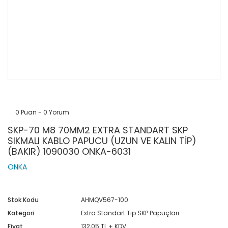
0 Puan - 0 Yorum
SKP-70 M8 70MM2 EXTRA STANDART SKP
SIKMALI KABLO PAPUCU (UZUN VE KALIN TİP)
(BAKIR) 1090030 ONKA-6031
ONKA
Stok Kodu
AHMQV567-100
Kategori
Extra Standart Tip SKP Papuçları
Fiyat
132,05 TL + KDV