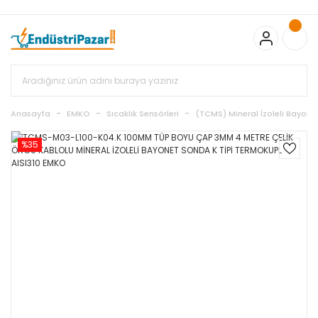
20.000TL ve Üzeri Alışverişlerinizde KARGO BEDAVA
TC Standart
Bayonet J Tip Termokupul Ürünlerinde 50 Adet Alımlarda
Sepette Ekstra %5 İskonto...
50.000,00TL ve Üzeri EMKO Ürünleri
Alışverişlerinizde Sepette %5 EK İNDİRİM...
TC Standart Bayonet J
Tip Termokupul Ürünlerinde 250 Adet Alımlarda Sepette Ekstra
%15 İskonto...
50.000,00TL ve Üzeri GEMO Ürünleri
Alışverişlerinizde Sepette %3 EK İNDİRİM...
50.000,00TL ve Üzeri
EMKO Ürünleri Alışverişlerinizde Sepette %5 EK İNDİRİM...
TC
Anasayfa
EMKO
Sıcaklık Sensörleri
(TCMS) Mineral İzoleli Bayon
Standart Bayonet J Tip Termokupul Ürünlerinde 100 Adet
Alımlarda Sepette Ekstra %10 İskonto...
%35