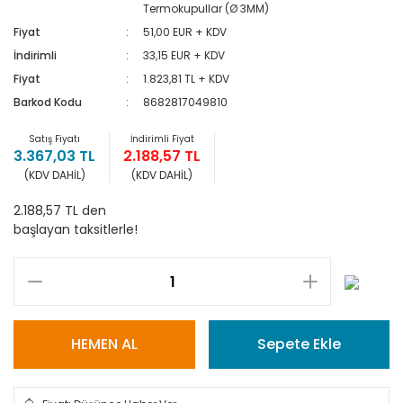
Termokupullar (Ø 3MM)
Fiyat
51,00 EUR + KDV
İndirimli
33,15 EUR + KDV
Fiyat
1.823,81 TL + KDV
Barkod Kodu
8682817049810
Satış Fiyatı
İndirimli Fiyat
3.367,03 TL
2.188,57 TL
(KDV DAHİL)
(KDV DAHİL)
2.188,57 TL den
başlayan taksitlerle!
HEMEN AL
Sepete Ekle