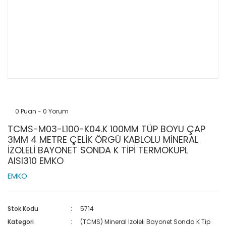
0 Puan - 0 Yorum
TCMS-M03-L100-K04.K 100MM TÜP BOYU ÇAP
3MM 4 METRE ÇELİK ÖRGÜ KABLOLU MİNERAL
İZOLELİ BAYONET SONDA K TİPİ TERMOKUPL
AISI310 EMKO
EMKO
Stok Kodu
5714
Kategori
(TCMS) Mineral İzoleli Bayonet Sonda K Tip