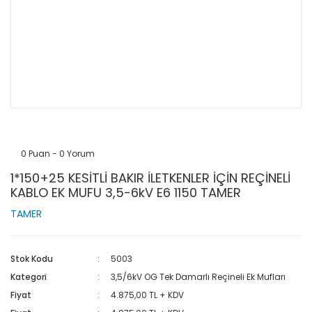
0 Puan - 0 Yorum
1*150+25 KESİTLİ BAKIR İLETKENLER İÇİN REÇİNELİ
KABLO EK MUFU 3,5-6kV E6 1150 TAMER
TAMER
Stok Kodu
5003
Kategori
3,5/6kV OG Tek Damarlı Reçineli Ek Mufları
Fiyat
4.875,00 TL + KDV