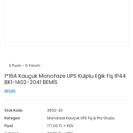
0 Puan - 0 Yorum
1*16A Kauçuk Monofaze UPS Kulplu Eğik Fiş IP44
BK1-1402-2041 BEMİS
BEMİS
Stok Kodu
3602-20
Kategori
Monofaze Kauçuk UPS Fiş & Priz Grubu
Fiyat
177,00 TL + KDV