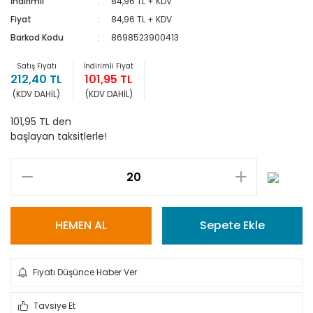
İndirimli
84,96 TL + KDV
Fiyat
84,96 TL + KDV
Barkod Kodu
8698523900413
Satış Fiyatı
İndirimli Fiyat
212,40 TL
101,95 TL
(KDV DAHİL)
(KDV DAHİL)
101,95 TL den
başlayan taksitlerle!
HEMEN AL
Sepete Ekle
Fiyatı Düşünce Haber Ver
Tavsiye Et