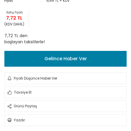
Fiyat
6,44 TL + KDV
Satış Fiyatı
7,72 TL
(KDV DAHİL)
7,72 TL den
başlayan taksitlerle!
Gelince Haber Ver
Fiyatı Düşünce Haber Ver
Tavsiye Et
Ürünü Paylaş
Yazdır