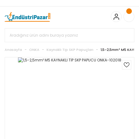
20.000TL ve Üzeri Alışverişlerinizde KARGO BEDAVA
TC Standart
Bayonet J Tip Termokupul Ürünlerinde 50 Adet Alımlarda
Sepette Ekstra %5 İskonto...
50.000,00TL ve Üzeri EMKO Ürünleri
Alışverişlerinizde Sepette %5 EK İNDİRİM...
TC Standart Bayonet J
Tip Termokupul Ürünlerinde 250 Adet Alımlarda Sepette Ekstra
%15 İskonto...
50.000,00TL ve Üzeri GEMO Ürünleri
Alışverişlerinizde Sepette %3 EK İNDİRİM...
50.000,00TL ve Üzeri
EMKO Ürünleri Alışverişlerinizde Sepette %5 EK İNDİRİM...
TC
Anasayfa
ONKA
Kaynaklı Tip SKP Papuçları
1,5-2,5mm² M5 KAYNA
Standart Bayonet J Tip Termokupul Ürünlerinde 100 Adet
Alımlarda Sepette Ekstra %10 İskonto...