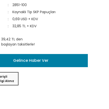
2851-100
Kaynaklı Tip SKP Papuçları
0,69 USD + KDV
32,85 TL + KDV
39,42 TL den
başlayan taksitlerle!
Gelince Haber Ver
rişli
lgi Alınız