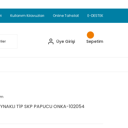
Adet Alımlarda Sepette Ekstra %5 İskonto...
okupul Ürünlerinde 250 Adet Alımlarda Sepette
ri
Kullanım Kılavuzları
Online Tahsilat
E-DESTEK
ve Üzeri EMKO Ürünleri Alışverişlerinizde Sepette
pette Ekstra %10 İskonto...
Üye Girişi
Sepetim
um
YNAKLI TİP SKP PAPUCU ONKA-102054