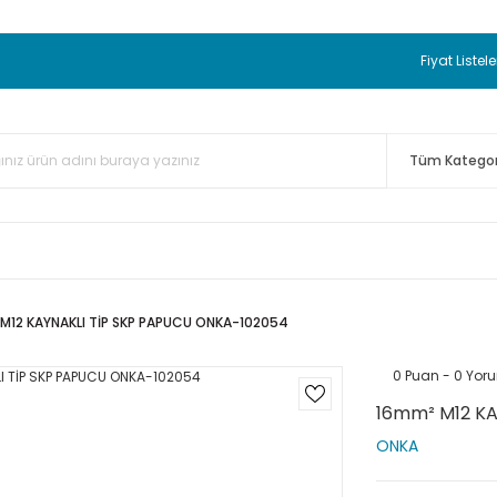
 BEDAVA
TC Standart Bayonet J Tip Termokupul Ürünlerinde 50 
nizde Sepette %5 EK İNDİRİM...
TC Standart Bayonet J Tip Term
Fiyat Listele
ünleri Alışverişlerinizde Sepette %3 EK İNDİRİM...
50.000,00TL 
 Bayonet J Tip Termokupul Ürünlerinde 100 Adet Alımlarda Se
M12 KAYNAKLI TİP SKP PAPUCU ONKA-102054
0 Puan - 0 Yor
16mm² M12 KA
ONKA