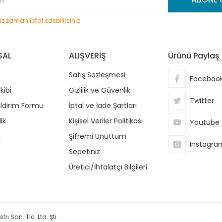
niz zaman iptal edebilirsiniz
SAL
ALIŞVERİŞ
Ürünü Paylaş
Satış Sözleşmesi
Faceboo
kibi
Gizlilik ve Güvenlik
Twitter
ildirim Formu
İptal ve İade Şartları
ik
Kişisel Veriler Politikası
Youtube
i
Şifremi Unuttum
Instagra
Sepetiniz
Üretici/İhtalatçı Bilgileri
ri San. Tic. Ltd. Şti.