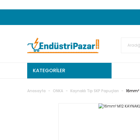
20.000TL ve Üzeri Alışverişlerinizde KARGO
50.000,00TL ve Üzeri EMKO Ürünleri Alışverişleri
Ekstra %15 İskonto...
50.000,00TL ve Üzeri GEMO Ür
%5 EK İNDİRİM...
TC Standart
KATEGORİLER
Anasayfa
ONKA
Kaynaklı Tip SKP Papuçları
16mm² 