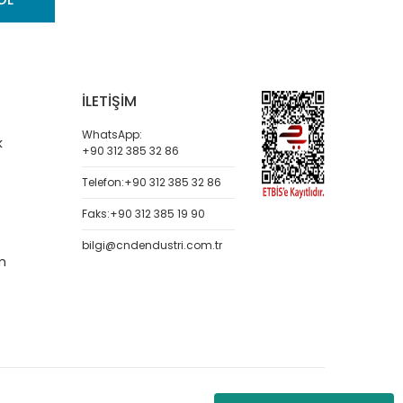
İLETİŞİM
WhatsApp:
k
+90 312 385 32 86
Telefon:
+90 312 385 32 86
Faks:
+90 312 385 19 90
bilgi@cndendustri.com.tr
m