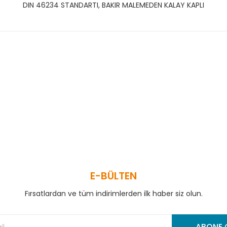
DIN 46234 STANDARTI, BAKIR MALEMEDEN KALAY KAPLI
 ve diğer konularda yetersiz gördüğünüz noktaları öneri formunu kullanar
Bu ürüne ilk yorumu siz yapın!
Yorum Yaz
E-BÜLTEN
Fırsatlardan ve tüm indirimlerden ilk haber siz olun.
Gönder
ABONE 