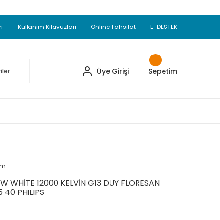
Adet Alımlarda Sepette Ekstra %5 İskonto...
okupul Ürünlerinde 250 Adet Alımlarda Sepette
ri
Kullanım Kılavuzları
Online Tahsilat
E-DESTEK
ve Üzeri EMKO Ürünleri Alışverişlerinizde Sepette
pette Ekstra %10 İskonto...
Üye Girişi
Sepetim
um
W WHİTE 12000 KELVİN G13 DUY FLORESAN
 40 PHILIPS