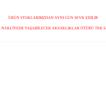
ÜRÜN STOKLARIMZDAN AYNI GÜN SEVK EDİLİR
NAKLİYEDE YAŞABİLECEK AKSAKLIKLAR ÖTÜRÜ TEK S
 ve diğer konularda yetersiz gördüğünüz noktaları öneri formunu kullanar
Bu ürüne ilk yorumu siz yapın!
Yorum Yaz