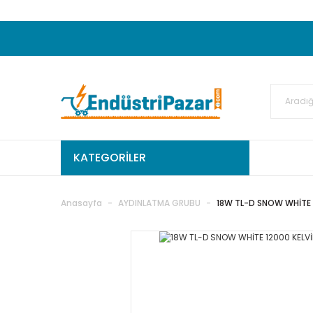
20.000TL ve Üzeri Alışverişlerinizde KARGO
50.000,00TL ve Üzeri EMKO Ürünleri Alışverişleri
Ekstra %15 İskonto...
50.000,00TL ve Üzeri GEMO Ür
%5 EK İNDİRİM...
TC Standart
KATEGORİLER
Anasayfa
AYDINLATMA GRUBU
18W TL-D SNOW WHİTE 1