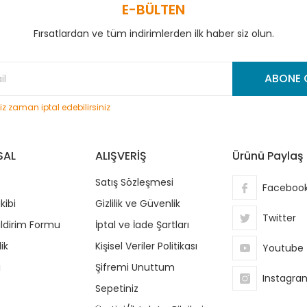
E-BÜLTEN
Fırsatlardan ve tüm indirimlerden ilk haber siz olun.
Gönder
ABONE 
niz zaman iptal edebilirsiniz
SAL
ALIŞVERİŞ
Ürünü Paylaş
Satış Sözleşmesi
Faceboo
kibi
Gizlilik ve Güvenlik
Twitter
ildirim Formu
İptal ve İade Şartları
ik
Kişisel Veriler Politikası
Youtube
i
Şifremi Unuttum
Instagra
Sepetiniz