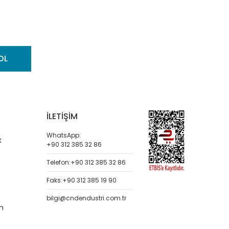
OL
İLETİŞİM
WhatsApp:
k
+90 312 385 32 86
Telefon:
+90 312 385 32 86
Faks:
+90 312 385 19 90
bilgi@cndendustri.com.tr
m