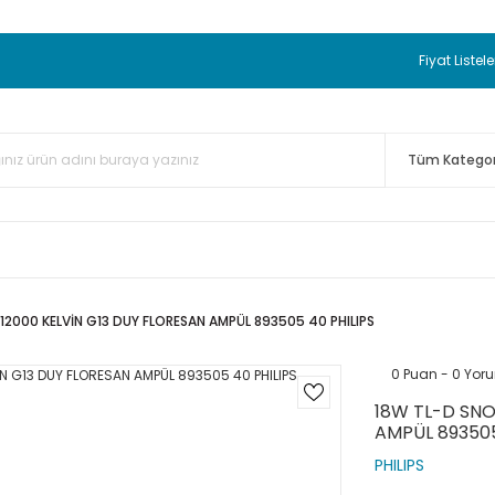
 BEDAVA
TC Standart Bayonet J Tip Termokupul Ürünlerinde 50 
nizde Sepette %5 EK İNDİRİM...
TC Standart Bayonet J Tip Term
Fiyat Listele
ünleri Alışverişlerinizde Sepette %3 EK İNDİRİM...
50.000,00TL 
 Bayonet J Tip Termokupul Ürünlerinde 100 Adet Alımlarda Se
2000 KELVİN G13 DUY FLORESAN AMPÜL 893505 40 PHILIPS
0 Puan - 0 Yor
18W TL-D SNO
AMPÜL 893505
PHILIPS