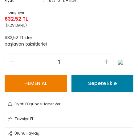
Fiyat
527,10 TL + KDV
Satış Fiyatı
632,52 TL
(KDV DAHİL)
632,52 TL den
başlayan taksitlerle!
HEMEN AL
Sepete Ekle
Fiyatı Düşünce Haber Ver
Tavsiye Et
Ürünü Paylaş