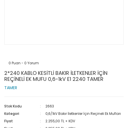
0 Puan - 0 Yorum
2*240 KABLO KESİTLİ BAKIR İLETKENLER İÇİN
REÇİNELİ EK MUFU 0,6-1kV E1 2240 TAMER
TAMER
Stok Kodu
2663
Kategori
0,6/1kV Bakır İletkenler İçin Reçineli Ek Mufları
Fiyat
2.255,00 TL + KDV